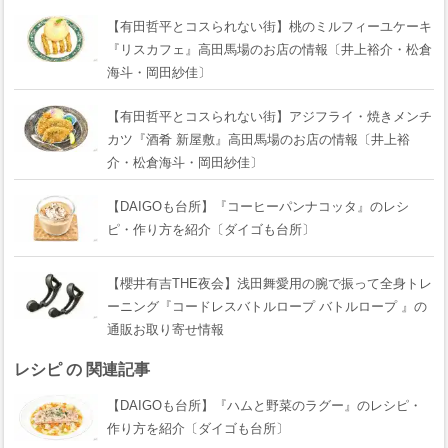
【有田哲平とコスられない街】桃のミルフィーユケーキ
『リスカフェ』高田馬場のお店の情報〔井上裕介・松倉
海斗・岡田紗佳〕
【有田哲平とコスられない街】アジフライ・焼きメンチ
カツ『酒肴 新屋敷』高田馬場のお店の情報〔井上裕
介・松倉海斗・岡田紗佳〕
【DAIGOも台所】『コーヒーパンナコッタ』のレシ
ピ・作り方を紹介〔ダイゴも台所〕
【櫻井有吉THE夜会】浅田舞愛用の腕で振って全身トレ
ーニング『コードレスバトルロープ バトルロープ 』の
通販お取り寄せ情報
レシピ の 関連記事
【DAIGOも台所】『ハムと野菜のラグー』のレシピ・
作り方を紹介〔ダイゴも台所〕