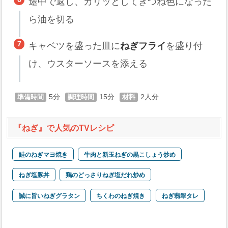
途中で返し、カリッとしてきつね色になった
ら油を切る
キャベツを盛った皿に
ねぎフライ
を盛り付
け、ウスターソースを添える
5
15
2
『ねぎ』で人気のTVレシピ
鮭のねぎマヨ焼き
牛肉と新玉ねぎの黒こしょう炒め
ねぎ塩豚丼
鶏のどっさりねぎ塩だれ炒め
誠に旨いねぎグラタン
ちくわのねぎ焼き
ねぎ翡翠タレ