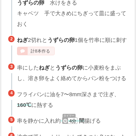
うずらの卵
水けをきる
キャベツ 手で大きめにちぎって皿に盛って
おく
ねぎ
2切れと
うずらの卵
1個を竹串に順に刺す
計8本作る
串にした
ねぎ
と
うずらの卵
に小麦粉をまぶ
し、溶き卵をよく絡めてからパン粉をつける
フライパンに油を7〜8mm深さまで注ぎ、
160℃
に熱する
串を静かに入れ約
間
揚げる
4分