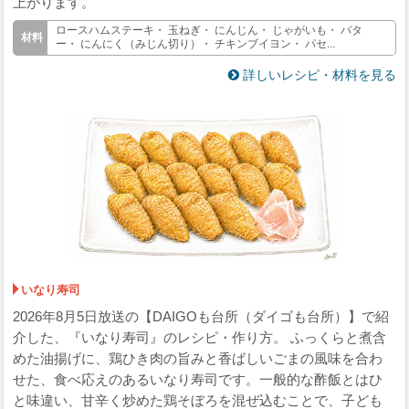
上がります。
ロースハムステーキ・ 玉ねぎ・ にんじん・ じゃがいも・ バタ
ー・ にんにく（みじん切り）・ チキンブイヨン・ パセ...
詳しいレシピ・材料を見る
いなり寿司
2026年8月5日放送の【DAIGOも台所（ダイゴも台所）】で紹
介した、『いなり寿司』のレシピ・作り方。 ふっくらと煮含
めた油揚げに、鶏ひき肉の旨みと香ばしいごまの風味を合わ
せた、食べ応えのあるいなり寿司です。一般的な酢飯とはひ
と味違い、甘辛く炒めた鶏そぼろを混ぜ込むことで、子ども