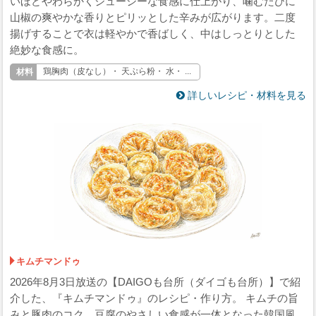
いほどやわらかくジューシーな食感に仕上がり、噛むたびに
山椒の爽やかな香りとピリッとした辛みが広がります。二度
揚げすることで衣は軽やかで香ばしく、中はしっとりとした
絶妙な食感に。
鶏胸肉（皮なし）・ 天ぷら粉・ 水・ ...
詳しいレシピ・材料を見る
キムチマンドゥ
2026年8月3日放送の【DAIGOも台所（ダイゴも台所）】で紹
介した、『キムチマンドゥ』のレシピ・作り方。 キムチの旨
みと豚肉のコク、豆腐のやさしい食感が一体となった韓国風