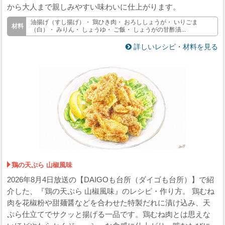
から大人まで親しみやすい味わいに仕上がります。
油揚げ（すし揚げ）・ 鶏ひき肉・ おろししょうが・ いりごま
（白）・ みりん・ しょうゆ・ ご飯・ しょうがの甘酢漬...
詳しいレシピ・材料を見る
鶏の天ぷら 山椒風味
2026年8月4日放送の【DAIGOも台所（ダイゴも台所）】で紹
介した、『鶏の天ぷら 山椒風味』のレシピ・作り方。 鶏むね
肉を花椒粉や甜麺醤などを合わせた特製だれに漬け込み、天
ぷら仕立てでサクッと揚げる一品です。鶏むね肉とは思えな