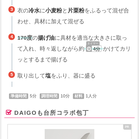
衣の
冷水
に
小麦粉
と
片栗粉
をふるって混ぜ合
わせ、具材に加えて混ぜる
170度
の
揚げ油
に具材を適当な大きさに取っ
て入れ、時々返しながら約
かけてカリ
4分
ッとするまで揚げる
取り出して
塩
をふり、器に盛る
5
10
1
DAIGOも台所コラボ包丁