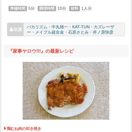
5
10
1
バカリズム
・
中丸雄一
・
KAT-TUN
・
カズレーザ
ー
・
メイプル超合金
・
石原さとみ
・
井ノ原快彦
『家事ヤロウ!!!』の最新レシピ
鶏むね肉の叩き焼き