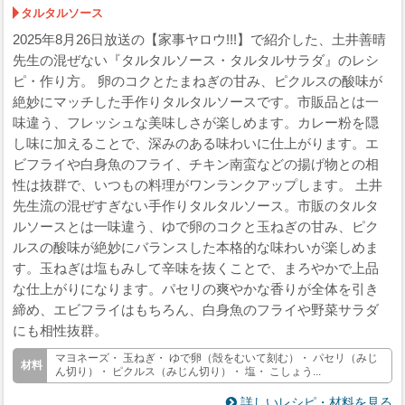
タルタルソース
2025年8月26日放送の【家事ヤロウ!!!】で紹介した、土井善晴
先生の混ぜない『タルタルソース・タルタルサラダ』のレシ
ピ・作り方。 卵のコクとたまねぎの甘み、ピクルスの酸味が
絶妙にマッチした手作りタルタルソースです。市販品とは一
味違う、フレッシュな美味しさが楽しめます。カレー粉を隠
し味に加えることで、深みのある味わいに仕上がります。エ
ビフライや白身魚のフライ、チキン南蛮などの揚げ物との相
性は抜群で、いつもの料理がワンランクアップします。 土井
先生流の混ぜすぎない手作りタルタルソース。市販のタルタ
ルソースとは一味違う、ゆで卵のコクと玉ねぎの甘み、ピク
ルスの酸味が絶妙にバランスした本格的な味わいが楽しめま
す。玉ねぎは塩もみして辛味を抜くことで、まろやかで上品
な仕上がりになります。パセリの爽やかな香りが全体を引き
締め、エビフライはもちろん、白身魚のフライや野菜サラダ
にも相性抜群。
マヨネーズ・ 玉ねぎ・ ゆで卵（殻をむいて刻む）・ パセリ（みじ
ん切り）・ ピクルス（みじん切り）・ 塩・ こしょう...
詳しいレシピ・材料を見る