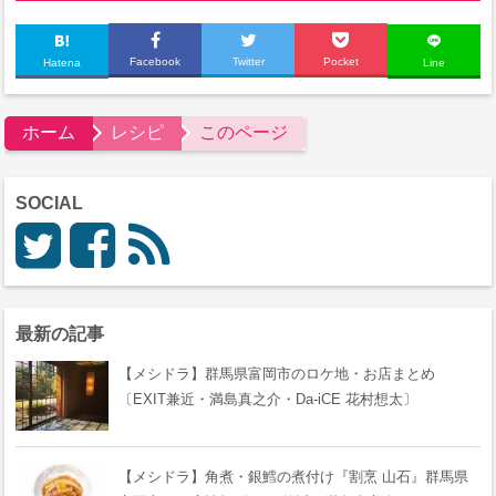
Facebook
Twitter
Pocket
Hatena
Line
ホーム
レシピ
このページ
SOCIAL
最新の記事
【メシドラ】群馬県富岡市のロケ地・お店まとめ
〔EXIT兼近・満島真之介・Da-iCE 花村想太〕
【メシドラ】角煮・銀鱈の煮付け『割烹 山石』群馬県