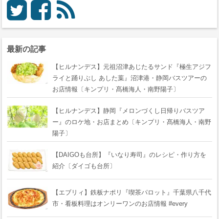
最新の記事
【ヒルナンデス】元祖沼津あじたるサンド『極生アジフ
ライと踊りぶし あした葉』沼津港・静岡バスツアーの
お店情報〔キンプリ・髙橋海人・南野陽子〕
【ヒルナンデス】静岡『メロンづくし日帰りバスツア
ー』のロケ地・お店まとめ〔キンプリ・髙橋海人・南野
陽子〕
【DAIGOも台所】『いなり寿司』のレシピ・作り方を
紹介〔ダイゴも台所〕
【エブリィ】鉄板ナポリ『喫茶パロット』千葉県八千代
市・看板料理はオンリーワンのお店情報 #every