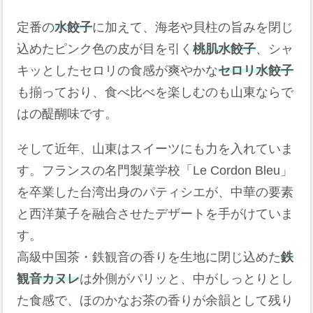
定番の
水餃子
に加えて、海老や貝柱の旨みを閉じ
込めたピンク色の皮が目を引く
桃肌水餃子
、シャ
キッとしたセロリの食感が爽やかな
セロリ水餃子
も揃っており、食べ比べを楽しむのも山東ならで
はの醍醐味です。
そして近年、山東はスイーツにも力を入れていま
す。フランスの名門製菓学校「Le Cordon Bleu」
を卒業した台湾出身のパティシエが、中華の要素
と西洋菓子を融合させたデザートを手がけていま
す。
高級中国茶・鉄観音の香りを生地に閉じ込めた
鉄
観音カヌレ
は外側がパリッと、中がしっとりとし
た食感で、ほのかなお茶の香りが余韻として残り