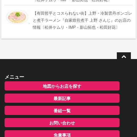
【有田哲平とコスられない街】上野・冷製雲丹ボンゴレ
と煮干ラーメン『自家焙煎煮干 上野 さんじ』のお店の
情報〔松井ケムリ・IMP・影山拓也・松田好花〕
メニュー
地図からお店を探す
最新記事
番組一覧
お問い合わせ
免責事項