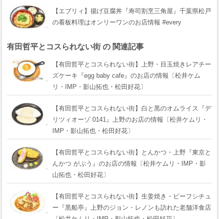
【エブリィ】揚げ豆腐丼『寿司割烹三角屋』千葉県松戸
の看板料理はオンリーワンのお店情報 #every
有田哲平とコスられない街 の 関連記事
【有田哲平とコスられない街】上野・目玉焼きレアチー
ズケーキ『egg baby cafe』のお店の情報〔松井ケム
リ・IMP・影山拓也・松田好花〕
【有田哲平とコスられない街】白と黒のオムライス『デ
リツィオーゾ 0141』上野のお店の情報〔松井ケムリ・
IMP・影山拓也・松田好花〕
【有田哲平とコスられない街】とんかつ・上野『東京と
んかつ がぶう』のお店の情報〔松井ケムリ・IMP・影
山拓也・松田好花〕
【有田哲平とコスられない街】生姜焼き・ビーフシチュ
ー『黒船亭』上野のジョン・レノンも訪れた老舗洋食店
〔松井ケムリ・IMP・影山拓也・松田好花〕