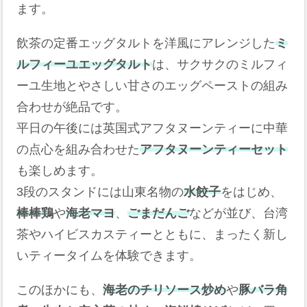
ます。
飲茶の定番エッグタルトを洋風にアレンジした
ミ
ルフィーユエッグタルト
は、サクサクのミルフィ
ーユ生地とやさしい甘さのエッグペーストの組み
合わせが絶品です。
平日の午後には英国式アフタヌーンティーに中華
の点心を組み合わせた
アフタヌーンティーセット
も楽しめます。
3段のスタンドには山東名物の
水餃子
をはじめ、
棒棒鶏
や
海老マヨ
、
ごまだんご
などが並び、台湾
茶やハイビスカスティーとともに、まったく新し
いティータイムを体験できます。
このほかにも、
海老のチリソース炒め
や
豚バラ角