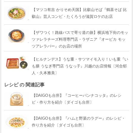
【マツコ有吉 かりそめ天国】比叡山そば『鶴喜そば 比
叡山』芸人コンビ・たくろうが滋賀ロケのお店
【ザワつく！路線バスで寄り道の旅】横浜地下街のモッ
ツァレラチーズ料理専門店・ラザニア『オービカ モッ
ツアレラバー』のお店の場所
【ヒルナンデス】うな重・サツマイモ入り！いも重『い
も膳 うなぎ専門店 うなっ子』川越のお店情報〔河合郁
人・久本雅美〕
レシピ の 関連記事
【DAIGOも台所】『コーヒーパンナコッタ』のレシ
ピ・作り方を紹介〔ダイゴも台所〕
【DAIGOも台所】『ハムと野菜のラグー』のレシピ・
作り方を紹介〔ダイゴも台所〕