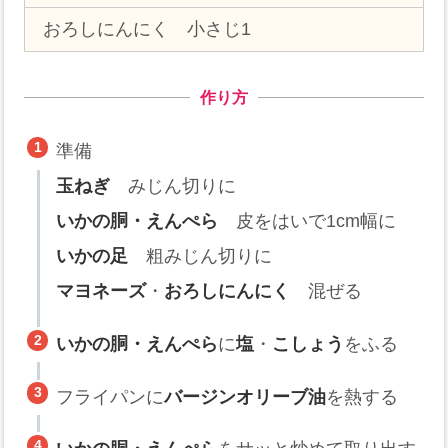
おろしにんにく 小さじ1
作り方
準備
玉ねぎ
みじん切りに
いかの胴・えんぺら
皮をはいで1cm幅に
いかの足
粗みじん切りに
マヨネーズ
・
おろしにんにく
混ぜる
いかの胴・えんぺら
に
塩
・
こしょう
をふる
フライパンに
バージンオリーブ油
を熱する