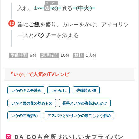
入れ、
1～
煮る
（中火）
2分
器に
ご飯
を盛り、カレーをかけ、アイヨリソ
ースと
パクチー
を添える
5
10
1
『いか』で人気のTVレシピ
いかのキムチ炒め
いかめし
炉端焼き 傳
いかと菜の花の炒めもの
長芋といかの海苔あんかけ
いかの甘酒炒め
アスパラとやりいかの黒こしょう炒め
DAIGOも台所 おいしい★フライパン