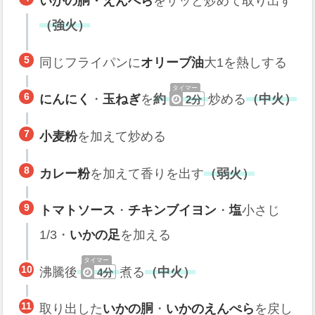
いかの胴・えんぺら
をサッと炒めて取り出す
（強火）
同じフライパンに
オリーブ油
大1を熱しする
にんにく
・
玉ねぎ
を
約
炒める
（中火）
2分
小麦粉
を加えて炒める
カレー粉
を加えて香りを出す
（弱火）
トマトソース
・
チキンブイヨン
・
塩
小さじ
1/3・
いかの足
を加える
沸騰後
煮る
（中火）
4分
取り出した
いかの胴
・
いかのえんぺら
を戻し