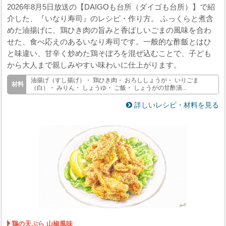
2026年8月5日放送の【DAIGOも台所（ダイゴも台所）】で紹
介した、『いなり寿司』のレシピ・作り方。 ふっくらと煮含
めた油揚げに、鶏ひき肉の旨みと香ばしいごまの風味を合わ
せた、食べ応えのあるいなり寿司です。一般的な酢飯とはひ
と味違い、甘辛く炒めた鶏そぼろを混ぜ込むことで、子ども
から大人まで親しみやすい味わいに仕上がります。
油揚げ（すし揚げ）・ 鶏ひき肉・ おろししょうが・ いりごま
（白）・ みりん・ しょうゆ・ ご飯・ しょうがの甘酢漬...
詳しいレシピ・材料を見る
鶏の天ぷら 山椒風味