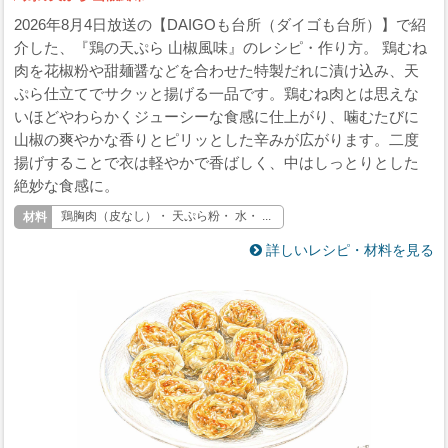
2026年8月4日放送の【DAIGOも台所（ダイゴも台所）】で紹
介した、『鶏の天ぷら 山椒風味』のレシピ・作り方。 鶏むね
肉を花椒粉や甜麺醤などを合わせた特製だれに漬け込み、天
ぷら仕立てでサクッと揚げる一品です。鶏むね肉とは思えな
いほどやわらかくジューシーな食感に仕上がり、噛むたびに
山椒の爽やかな香りとピリッとした辛みが広がります。二度
揚げすることで衣は軽やかで香ばしく、中はしっとりとした
絶妙な食感に。
鶏胸肉（皮なし）・ 天ぷら粉・ 水・ ...
詳しいレシピ・材料を見る