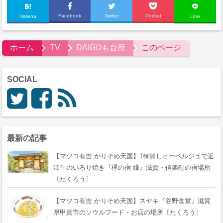
Facebook
Twitter
Pocket
Hatena
Line
ホーム
TV
DAIGOも台所
このページ
SOCIAL
最新の記事
【マツコ有吉 かりそめ天国】1棟貸しオーベルジュで近
江牛のいろり焼き『欅の宿 縁』滋賀・信楽町の宿場所
〔たくろう〕
【マツコ有吉 かりそめ天国】スヤキ『谷野食堂』滋賀
県甲賀市のソウルフード・お店の場所〔たくろう〕