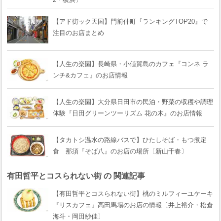
【アド街ック天国】門前仲町『ランキングTOP20』で
注目のお店まとめ
【人生の楽園】長崎県・小値賀島のカフェ『コンネ ラ
ンチ&カフェ』のお店情報
【人生の楽園】大分県日田市の民泊・野菜の収穫や調理
体験『日田グリーンツーリズム 花の木』のお店情報
【タカトシ温水の路線バスで】ひたしそば・もつ煮定
食 那須『そば八』のお店の場所〔新山千春〕
有田哲平とコスられない街 の 関連記事
【有田哲平とコスられない街】桃のミルフィーユケーキ
『リスカフェ』高田馬場のお店の情報〔井上裕介・松倉
海斗・岡田紗佳〕