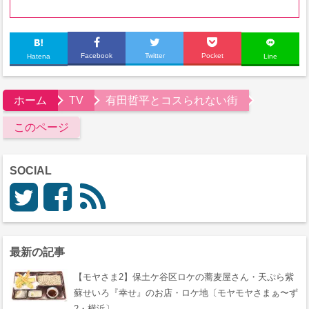
Facebook
Twitter
Pocket
Hatena
Line
ホーム
TV
有田哲平とコスられない街
このページ
SOCIAL
最新の記事
【モヤさま2】保土ケ谷区ロケの蕎麦屋さん・天ぷら紫
蘇せいろ『幸せ』のお店・ロケ地〔モヤモヤさまぁ〜ず
2・横浜〕