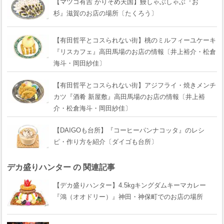
【マツコ有吉 かりそめ天国】鰻しゃぶしゃぶ『おゝ
杉』滋賀のお店の場所〔たくろう〕
【有田哲平とコスられない街】桃のミルフィーユケーキ
『リスカフェ』高田馬場のお店の情報〔井上裕介・松倉
海斗・岡田紗佳〕
【有田哲平とコスられない街】アジフライ・焼きメンチ
カツ『酒肴 新屋敷』高田馬場のお店の情報〔井上裕
介・松倉海斗・岡田紗佳〕
【DAIGOも台所】『コーヒーパンナコッタ』のレシ
ピ・作り方を紹介〔ダイゴも台所〕
デカ盛りハンター の 関連記事
【デカ盛りハンター】4.5kgキングダムキーマカレー
『鴻（オオドリー）』神田・神保町でのお店の場所