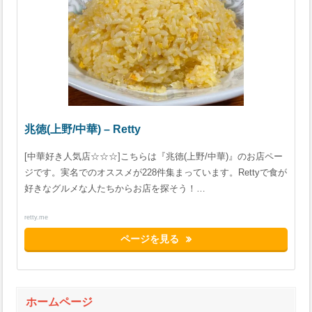
兆徳(上野/中華) – Retty
[中華好き人気店☆☆☆]こちらは『兆徳(上野/中華)』のお店ペー
ジです。実名でのオススメが228件集まっています。Rettyで食が
好きなグルメな人たちからお店を探そう！…
retty.me
ページを見る
ホームページ