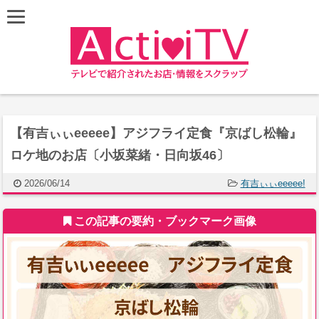
【有吉ぃぃeeeee】アジフライ定食『京ばし松輪』
ロケ地のお店〔小坂菜緒・日向坂46〕
2026/06/14
有吉ぃぃeeeee!
この記事の要約・ブックマーク画像