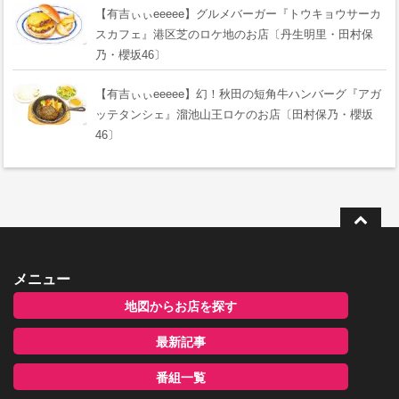
【有吉ぃぃeeeee】グルメバーガー『トウキョウサーカ
スカフェ』港区芝のロケ地のお店〔丹生明里・田村保
乃・櫻坂46〕
【有吉ぃぃeeeee】幻！秋田の短角牛ハンバーグ『アガ
ッテタンシェ』溜池山王ロケのお店〔田村保乃・櫻坂
46〕
メニュー
地図からお店を探す
最新記事
番組一覧