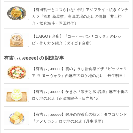
【有田哲平とコスられない街】アジフライ・焼きメンチ
カツ『酒肴 新屋敷』高田馬場のお店の情報〔井上裕
介・松倉海斗・岡田紗佳〕
【DAIGOも台所】『コーヒーパンナコッタ』のレシ
ピ・作り方を紹介〔ダイゴも台所〕
有吉ぃぃeeeee! の 関連記事
【有吉ぃぃeeeee】雲のような新食感ピザ『ピッツェリ
ア ラ ヌーヴォラ』西麻布のロケ地のお店〔丹生明里〕
【有吉ぃぃeeeee】かき氷『果実と氷 岩澤』麻布十番の
ロケ地のお店〔正源司陽子・日向坂46〕
【有吉ぃぃeeeee】銀座の喫茶店の特大！タマゴサンド
『アメリカン』ロケ地のお店〔丹生明里〕