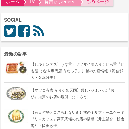
ホーム
TV
有吉ぃぃeeeee!
このページ
SOCIAL
最新の記事
【ヒルナンデス】うな重・サツマイモ入り！いも重『い
も膳 うなぎ専門店 うなっ子』川越のお店情報〔河合郁
人・久本雅美〕
【マツコ有吉 かりそめ天国】鰻しゃぶしゃぶ『おゝ
杉』滋賀のお店の場所〔たくろう〕
【有田哲平とコスられない街】桃のミルフィーユケーキ
『リスカフェ』高田馬場のお店の情報〔井上裕介・松倉
海斗・岡田紗佳〕