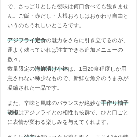
で、さっぱりとした後味は何口食べても飽きませ
ん。ご飯・赤だし・大根おろしはおかわり自由と
いうのもうれしいところです。
アジフライ定食
の魅力をさらに引き立てるのが、
運よく残っていれば注文できる追加メニューの
数々。
数量限定の
海鮮漬け小鉢
は、1日20食程度しか用
意されない稀少なもので、新鮮な魚介のうまみが
凝縮された一品です。
また、辛味と風味のバランスが絶妙な
手作り柚子
胡椒
はアジフライとの相性も抜群で、ひと口ごと
に表情が変わる楽しみを与えてくれます。