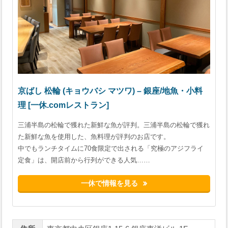
京ばし 松輪 (キョウバシ マツワ) – 銀座/地魚・小料
理 [一休.comレストラン]
三浦半島の松輪で獲れた新鮮な魚が評判。三浦半島の松輪で獲れ
た新鮮な魚を使用した、魚料理が評判のお店です。
中でもランチタイムに70食限定で出される「究極のアジフライ
定食」は、開店前から行列ができる人気……
一休で情報を見る