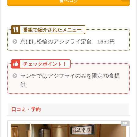
食べログ
京ばし松輪のアジフライ定食 1650円
ランチではアジフライのみを限定70食提
供
口コミ・予約