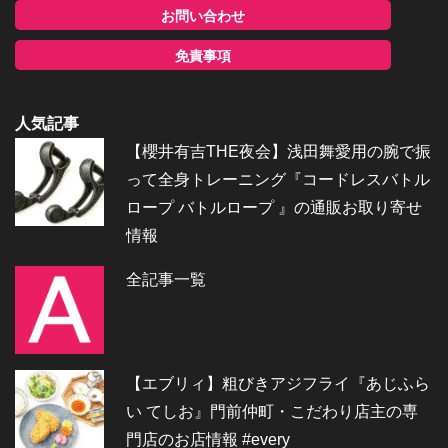
お問い合わせ
免責事項
人気記事
【櫻井有吉THE夜会】浅田舞愛用の腕で振
って全身トレーニング『コードレスバトル
ロープ バトルロープ 』の通販お取り寄せ
情報
全記事一覧
【エブリィ】粗びきアジフライ『あじふら
い てしお』門前仲町・こだわり店主の専
門店のお店情報 #every