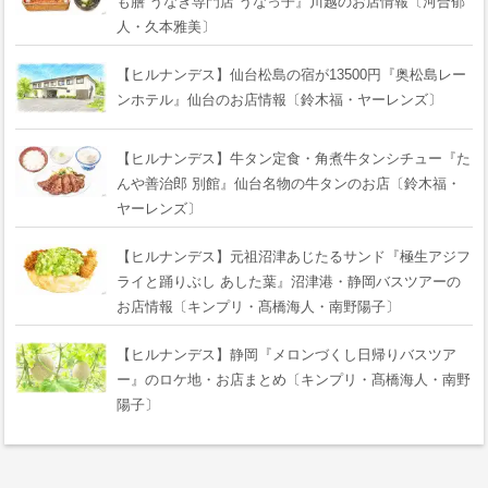
も膳 うなぎ専門店 うなっ子』川越のお店情報〔河合郁
人・久本雅美〕
【ヒルナンデス】仙台松島の宿が13500円『奥松島レー
ンホテル』仙台のお店情報〔鈴木福・ヤーレンズ〕
【ヒルナンデス】牛タン定食・角煮牛タンシチュー『た
んや善治郎 別館』仙台名物の牛タンのお店〔鈴木福・
ヤーレンズ〕
【ヒルナンデス】元祖沼津あじたるサンド『極生アジフ
ライと踊りぶし あした葉』沼津港・静岡バスツアーの
お店情報〔キンプリ・髙橋海人・南野陽子〕
【ヒルナンデス】静岡『メロンづくし日帰りバスツア
ー』のロケ地・お店まとめ〔キンプリ・髙橋海人・南野
陽子〕