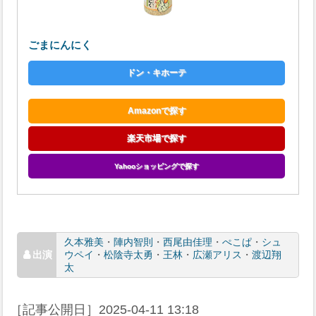
ごまにんにく
ドン・キホーテ
Amazonで探す
楽天市場で探す
Yahooショッピングで探す
久本雅美
・
陣内智則
・
西尾由佳理
・
ぺこぱ
・
シュ
ウペイ
・
松陰寺太勇
・
王林
・
広瀬アリス
・
渡辺翔
太
［記事公開日］
2025-04-11 13:18