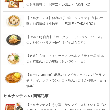
のお店情報〔小峠英二・EXILE・TAKAHIRO〕
【ヒルナンデス】熱海の町中華・シュウマイ『味の幸
華』お店情報〔小峠英二・EXILE・TAKAHIRO〕
【DAIGOも台所】『ポークソテージンジャーソース』
のレシピ・作り方を紹介〔ダイゴも台所〕
【旅猿】京都こってりラーメンの本店『天下一品 総本
店』京都のお店の場所〔おいでやす小田〕
【有吉ぃぃeeeee】銀座のインドカレー・ムルギーラン
チ『ナイルレストラン』ロケ地のお店〔金村美玖・日向
坂46〕
ヒルナンデス の 関連記事
【ヒルナンデス】うな重・サツマイモ入り！いも重『い