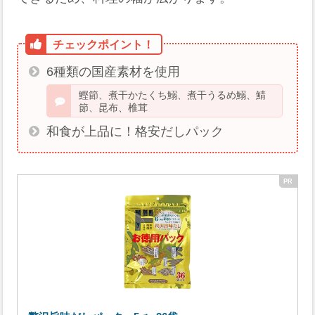
6種類の国産素材を使用
鰹節、煮干かたくち鰯、煮干うるめ鰯、鯖
節、昆布、椎茸
和食が上品に！格安だしパック