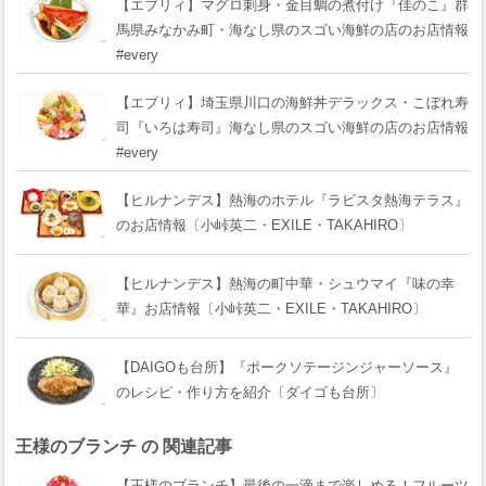
【エブリィ】マグロ刺身・金目鯛の煮付け『佳のこ』群
馬県みなかみ町・海なし県のスゴい海鮮の店のお店情報
#every
【エブリィ】埼玉県川口の海鮮丼デラックス・こぼれ寿
司『いろは寿司』海なし県のスゴい海鮮の店のお店情報
#every
【ヒルナンデス】熱海のホテル『ラビスタ熱海テラス』
のお店情報〔小峠英二・EXILE・TAKAHIRO〕
【ヒルナンデス】熱海の町中華・シュウマイ『味の幸
華』お店情報〔小峠英二・EXILE・TAKAHIRO〕
【DAIGOも台所】『ポークソテージンジャーソース』
のレシピ・作り方を紹介〔ダイゴも台所〕
王様のブランチ の 関連記事
【王様のブランチ】最後の一滴まで楽しめる！フルーツ