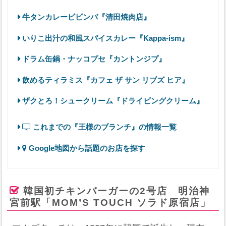
牛タンカレービビンバ『清田焼肉店』
いりこ出汁の和風スパイスカレー『Kappa-ism』
ドラム缶鍋・ナッコプセ『カントンジプ』
飲めるティラミス『カフェ ザ サン リブズ ヒア』
ザクとろ！シュークリーム『ドライビングクリーム』
これまでの『王様のブランチ』の情報一覧
Google地図から話題のお店を探す
韓国初チキンバーガーの2号店 明治神
宮前駅「MOM’S TOUCH ソラド原宿店」