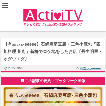
【有吉ぃぃeeeee】石鍋麻婆豆腐・三色小籠包『四
川料理 川府』新橋でロケ地をしたお店〔丹生明里・
オダウエダ〕
2025/09/28
有吉ぃぃeeeee!
この記事の要約・ブックマーク画像