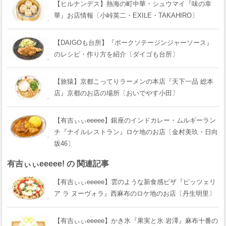
【ヒルナンデス】熱海の町中華・シュウマイ『味の幸
華』お店情報〔小峠英二・EXILE・TAKAHIRO〕
【DAIGOも台所】『ポークソテージンジャーソース』
のレシピ・作り方を紹介〔ダイゴも台所〕
【旅猿】京都こってりラーメンの本店『天下一品 総本
店』京都のお店の場所〔おいでやす小田〕
【有吉ぃぃeeeee】銀座のインドカレー・ムルギーラン
チ『ナイルレストラン』ロケ地のお店〔金村美玖・日向
坂46〕
有吉ぃぃeeeee! の 関連記事
【有吉ぃぃeeeee】雲のような新食感ピザ『ピッツェリ
ア ラ ヌーヴォラ』西麻布のロケ地のお店〔丹生明里〕
【有吉ぃぃeeeee】かき氷『果実と氷 岩澤』麻布十番の