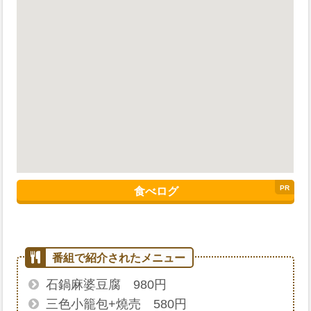
食べログ
石鍋麻婆豆腐 980円
三色小籠包+燒売 580円