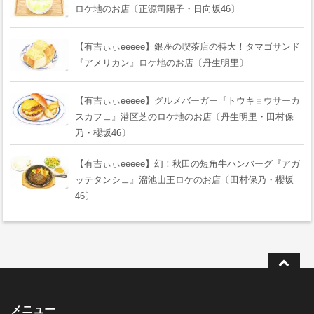
ロケ地のお店〔正源司陽子・日向坂46〕
【有吉ぃぃeeeee】銀座の喫茶店の特大！タマゴサンド
『アメリカン』ロケ地のお店〔丹生明里〕
【有吉ぃぃeeeee】グルメバーガー『トウキョウサーカ
スカフェ』港区芝のロケ地のお店〔丹生明里・田村保
乃・櫻坂46〕
【有吉ぃぃeeeee】幻！秋田の短角牛ハンバーグ『アガ
ッテタンシェ』溜池山王ロケのお店〔田村保乃・櫻坂
46〕
メニュー