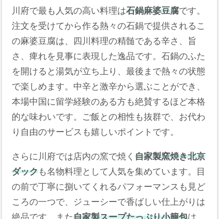
川府で最も人気の高い料理は
石鍋麻婆豆腐
です。
注文を受けてから作る熱々の石鍋で提供されるこ
の麻婆豆腐は、四川料理の精髄である辛さ、旨
さ、痺れを見事に表現した逸品です。石鍋のふた
を開けると湯気が立ち上り、最後まで熱々の状態
で楽しめます。中辛と激辛から選ぶことができ、
本場中国に留学経験のある方も絶賛するほど本格
的な味わいです。ご飯との相性も抜群で、お代わ
り自由のサービスも嬉しいポイントです。
さらに川府では店内の窯で焼く
自家製窯焼き北京
ダック
も名物料理として人気を集めています。目
の前で丁寧に捌いてくれるパフォーマンスも見ど
ころの一つで、ジューシーで香ばしい仕上がりは
絶品です。また
自家製スープたっぷり小籠包
は、