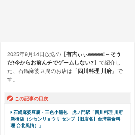
2025年9月14日
放送の【
有吉ぃぃeeeee!～そう
だ!今からお前んチでゲームしない?
】で紹介し
た、石鍋麻婆豆腐のお店は『
四川料理 川府
』で
す。
この記事の目次
石鍋麻婆豆腐・三色小籠包 虎ノ門駅「四川料理 川府
新橋店（シセンリョウリ センプ【旧店名】台湾美食料
理 台北風情）」