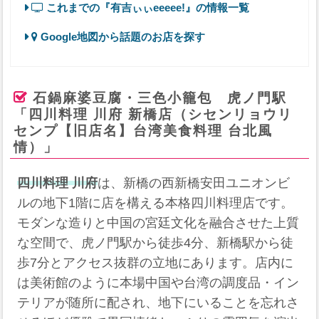
これまでの『有吉ぃぃeeeee!』の情報一覧
Google地図から話題のお店を探す
石鍋麻婆豆腐・三色小籠包 虎ノ門駅
「四川料理 川府 新橋店（シセンリョウリ
センプ【旧店名】台湾美食料理 台北風
情）」
四川料理 川府
は、新橋の西新橋安田ユニオンビ
ルの地下1階に店を構える本格四川料理店です。
モダンな造りと中国の宮廷文化を融合させた上質
な空間で、虎ノ門駅から徒歩4分、新橋駅から徒
歩7分とアクセス抜群の立地にあります。店内に
は美術館のように本場中国や台湾の調度品・イン
テリアが随所に配され、地下にいることを忘れさ