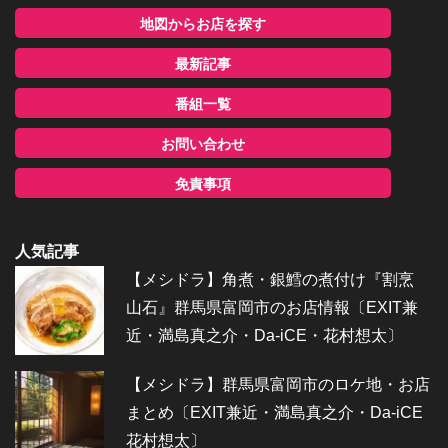
地図からお店を探す
最新記事
番組一覧
お問い合わせ
免責事項
人気記事
【メシドラ】角煮・銀鱈の煮付け『割烹
山石』群馬県富岡市のお店情報〔EXIT兼
近・満島真之介・Da-iCE・花村想太〕
【メシドラ】群馬県富岡市のロケ地・お店
まとめ〔EXIT兼近・満島真之介・Da-iCE
花村想太〕