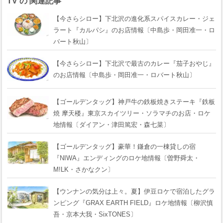
TV の 関連記事
【今さらシロー】下北沢の進化系スパイスカレー・ジェ
ラート『カルパシ』のお店情報〔中島歩・岡田准一・ロ
バート秋山〕
【今さらシロー】下北沢で最古のカレー『茄子おやじ』
のお店情報〔中島歩・岡田准一・ロバート秋山〕
【ゴールデンタッグ】神戸牛の鉄板焼きステーキ『鉄板
焼 摩天楼』東京スカイツリー・ソラマチのお店・ロケ
地情報〔ダイアン・津田篤宏・森七菜〕
【ゴールデンタッグ】豪華！鎌倉の一棟貸しの宿
『NIWA』エンディングのロケ地情報〔曽野舜太・
M!LK・さかなクン〕
【ウンナンの気分は上々。夏】伊豆ロケで宿泊したグラ
ンピング『GRAX EARTH FIELD』ロケ地情報〔柳沢慎
吾・京本大我・SixTONES〕