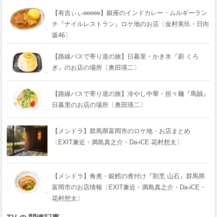
【有吉ぃぃeeeee】銀座のインドカレー・ムルギーラン
チ『ナイルレストラン』ロケ地のお店〔金村美玖・日向
坂46〕
【路線バスで寄り道の旅】日暮里・かき氷『廚 くろ
ぎ』のお店の場所〔奥田瑛二〕
【路線バスで寄り道の旅】冷やし中華・担々麺『馬賊』
日暮里のお店の場所〔奥田瑛二〕
【メシドラ】群馬県富岡市のロケ地・お店まとめ
〔EXIT兼近・満島真之介・Da-iCE 花村想太〕
【メシドラ】角煮・銀鱈の煮付け『割烹 山石』群馬県
富岡市のお店情報〔EXIT兼近・満島真之介・Da-iCE・
花村想太〕