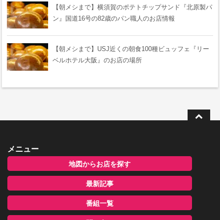
【朝メシまで】横須賀のポテトチップサンド『北原製パ
ン』国道16号の82歳のパン職人のお店情報
【朝メシまで】USJ近くの朝食100種ビュッフェ『リー
ベルホテル大阪』のお店の場所
メニュー
地図からお店を探す
最新記事
番組一覧