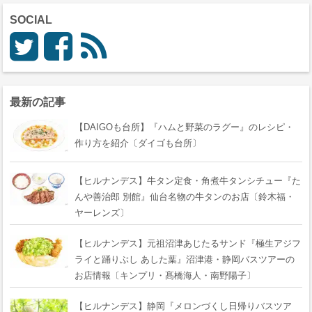
SOCIAL
最新の記事
【DAIGOも台所】『ハムと野菜のラグー』のレシピ・
作り方を紹介〔ダイゴも台所〕
【ヒルナンデス】牛タン定食・角煮牛タンシチュー『た
んや善治郎 別館』仙台名物の牛タンのお店〔鈴木福・
ヤーレンズ〕
【ヒルナンデス】元祖沼津あじたるサンド『極生アジフ
ライと踊りぶし あした葉』沼津港・静岡バスツアーの
お店情報〔キンプリ・髙橋海人・南野陽子〕
【ヒルナンデス】静岡『メロンづくし日帰りバスツア