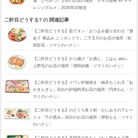
場 ひろかつ』上野のお店の場所「ギャル曽根 vs チャ
レンジグルメ」2026/8/10放送
二軒目どうする? の 関連記事
【二軒目どうする】茹でタン・おつまみ盛り合わせ『酒
あて 煮込み ニッポンドウ』二子玉川のお店の場所〔松
田好花・ツマミのハナシ〕
【二軒目どうする】から揚げ『お酒と、ごはん aiko』
上野毛のお店の場所〔増田紗織・ツマミのハナシ〕
【二軒目どうする】イワシ炉端焼き・納豆ちくわ天『あ
かきんぎょ』目白の炉端料理お店の場所〔円井わん・ツ
マミのハナシ〕
【二軒目どうする】のどぐろ炙り刺・かにみそのアヒー
ジョ『千の恵み』目白のお店の場所〔押切もえ・ツマミ
のハナシ〕
【二軒目どうする】高円寺の牛たん『たん焼きと小皿』