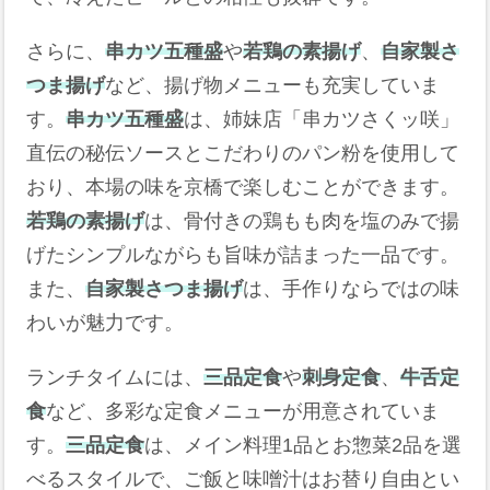
さらに、
串カツ五種盛
や
若鶏の素揚げ
、
自家製さ
つま揚げ
など、揚げ物メニューも充実していま
す。
串カツ五種盛
は、姉妹店「串カツさくッ咲」
直伝の秘伝ソースとこだわりのパン粉を使用して
おり、本場の味を京橋で楽しむことができます。
若鶏の素揚げ
は、骨付きの鶏もも肉を塩のみで揚
げたシンプルながらも旨味が詰まった一品です。
また、
自家製さつま揚げ
は、手作りならではの味
わいが魅力です。
ランチタイムには、
三品定食
や
刺身定食
、
牛舌定
食
など、多彩な定食メニューが用意されていま
す。
三品定食
は、メイン料理1品とお惣菜2品を選
べるスタイルで、ご飯と味噌汁はお替り自由とい