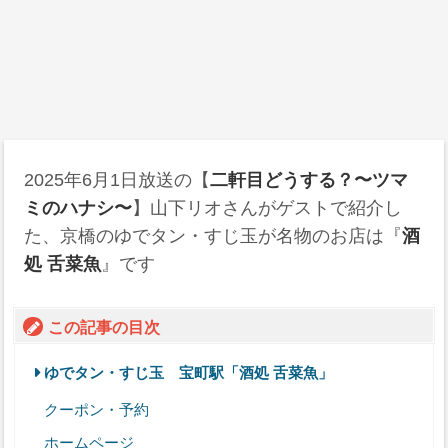
2025年6月1日
放送の【
二軒目どうする？〜ツマ
ミのハナシ〜
】山下リオさんがゲストで紹介し
た、京橋のゆでタン・すじ玉が名物のお店は『
酒
処 舌菜魚
』です
この記事の目次
ゆでタン・すじ玉 宝町駅「酒処 舌菜魚」
クーポン・予約
ホームページ