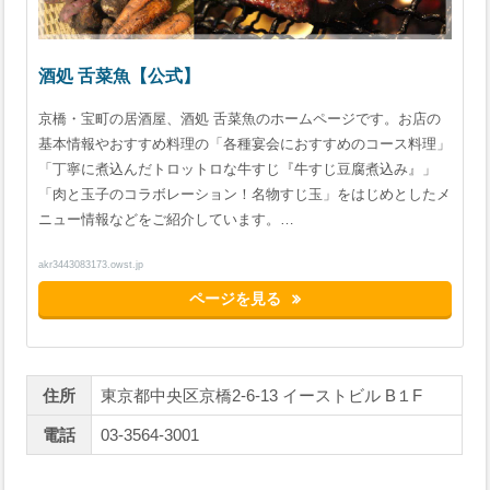
酒処 舌菜魚【公式】
京橋・宝町の居酒屋、酒処 舌菜魚のホームページです。お店の
基本情報やおすすめ料理の「各種宴会におすすめのコース料理」
「丁寧に煮込んだトロットロな牛すじ『牛すじ豆腐煮込み』」
「肉と玉子のコラボレーション！名物すじ玉」をはじめとしたメ
ニュー情報などをご紹介しています。…
akr3443083173.owst.jp
ページを見る
住所
東京都中央区京橋2-6-13 イーストビル B１F
電話
03-3564-3001