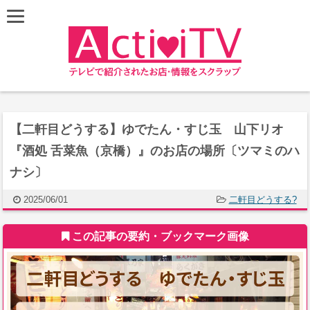
【二軒目どうする】ゆでたん・すじ玉 山下リオ
『酒処 舌菜魚（京橋）』のお店の場所〔ツマミのハ
ナシ〕
2025/06/01
二軒目どうする?
この記事の要約・ブックマーク画像