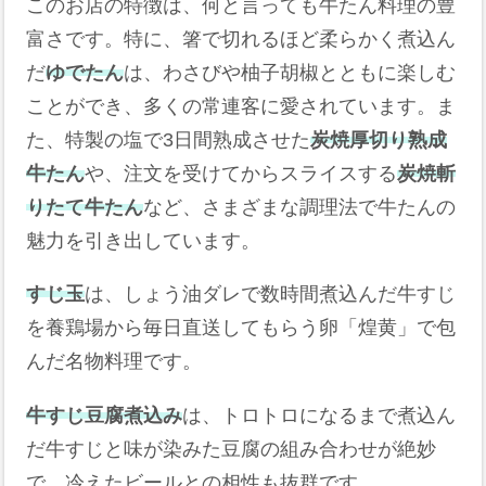
このお店の特徴は、何と言っても牛たん料理の豊
富さです。特に、箸で切れるほど柔らかく煮込ん
だ
ゆでたん
は、わさびや柚子胡椒とともに楽しむ
ことができ、多くの常連客に愛されています。ま
た、特製の塩で3日間熟成させた
炭焼厚切り熟成
牛たん
や、注文を受けてからスライスする
炭焼斬
りたて牛たん
など、さまざまな調理法で牛たんの
魅力を引き出しています。
すじ玉
は、しょう油ダレで数時間煮込んだ牛すじ
を養鶏場から毎日直送してもらう卵「煌黄」で包
んだ名物料理です。
牛すじ豆腐煮込み
は、トロトロになるまで煮込ん
だ牛すじと味が染みた豆腐の組み合わせが絶妙
で、冷えたビールとの相性も抜群です。