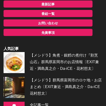
最新記事
番組一覧
お問い合わせ
免責事項
人気記事
【メシドラ】角煮・銀鱈の煮付け『割烹
山石』群馬県富岡市のお店情報〔EXIT兼
近・満島真之介・Da-iCE・花村想太〕
【メシドラ】群馬県富岡市のロケ地・お店
まとめ〔EXIT兼近・満島真之介・Da-iCE
花村想太〕
全記事一覧