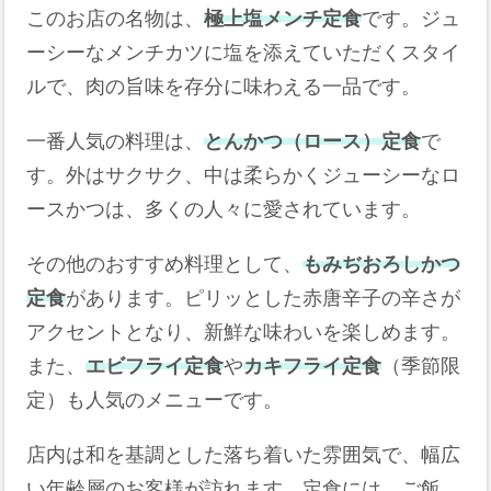
このお店の名物は、
極上塩メンチ定食
です。​ジュ
ーシーなメンチカツに塩を添えていただくスタイ
ルで、肉の旨味を存分に味わえる一品です。​
一番人気の料理は、
とんかつ（ロース）定食
で
す。​外はサクサク、中は柔らかくジューシーなロ
ースかつは、多くの人々に愛されています。​
その他のおすすめ料理として、
もみぢおろしかつ
定食
があります。​ピリッとした赤唐辛子の辛さが
アクセントとなり、新鮮な味わいを楽しめます。​
また、
エビフライ定食
や
カキフライ定食
（季節限
定）も人気のメニューです。​
店内は和を基調とした落ち着いた雰囲気で、幅広
い年齢層のお客様が訪れます。​定食には、ご飯、