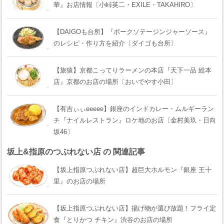
華』お店情報〔小峠英二・EXILE・TAKAHIRO〕
【DAIGOも台所】『ポークソテージンジャーソース』
のレシピ・作り方を紹介〔ダイゴも台所〕
【旅猿】京都こってりラーメンの本店『天下一品 総本
店』京都のお店の場所〔おいでやす小田〕
【有吉ぃぃeeeee】銀座のインドカレー・ムルギーラン
チ『ナイルレストラン』ロケ地のお店〔金村美玖・日向
坂46〕
坂上&指原のつぶれない店 の 関連記事
【坂上指原つぶれない店】超巨大ホルモン『銀座 王十
里』のお店の場所
【坂上指原つぶれない店】揚げ物が選び放題！フライ定
食『とりかつ チキン』渋谷のお店の場所