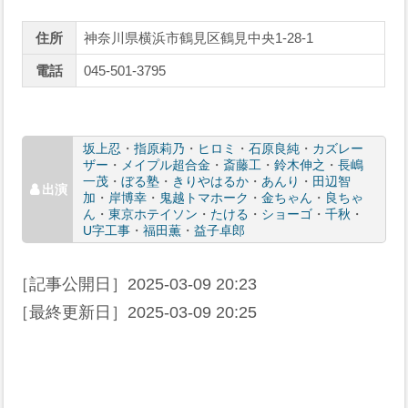
住所
神奈川県横浜市鶴見区鶴見中央1-28-1
電話
045-501-3795
坂上忍
・
指原莉乃
・
ヒロミ
・
石原良純
・
カズレー
ザー
・
メイプル超合金
・
斎藤工
・
鈴木伸之
・
長嶋
一茂
・
ぼる塾
・
きりやはるか
・
あんり
・
田辺智
加
・
岸博幸
・
鬼越トマホーク
・
金ちゃん
・
良ちゃ
ん
・
東京ホテイソン
・
たける
・
ショーゴ
・
千秋
・
U字工事
・
福田薫
・
益子卓郎
［記事公開日］
2025-03-09 20:23
［最終更新日］
2025-03-09 20:25