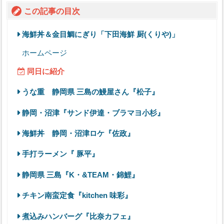
この記事の目次
海鮮丼＆金目鯛にぎり「下田海鮮 厨(くりや)」
ホームページ
同日に紹介
うな重 静岡県 三島の鰻屋さん『松子』
静岡・沼津『サンド伊達・ブラマヨ小杉』
海鮮丼 静岡・沼津ロケ『佐政』
手打ラーメン『 豚平』
静岡県 三島『K・&TEAM・錦鯉』
チキン南蛮定食『kitchen 味彩』
煮込みハンバーグ『比奈カフェ』