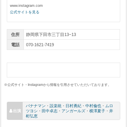
www.instagram.com
公式サイトを見る
住所
静岡県下田市三丁目13−13
電話
070-1621-7419
※公式サイト・Instagramから情報を引用させていただいております。
バナナマン
・
設楽統
・
日村勇紀
・
中村倫也
・
ムロ
ツヨシ
・
田中卓志
・
アンガールズ
・
横澤夏子
・
井
桁弘恵