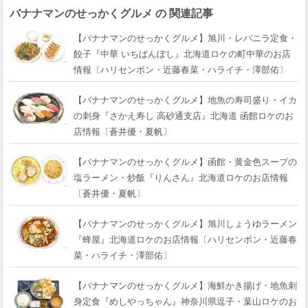
バナナマンのせっかくグルメ の 関連記事
【バナナマンのせっかくグルメ】旭川・レバニラ定食・
餃子『中華 いちばんぼし』北海道ロケの町中華のお店
情報〔ハリセンボン・近藤春菜・ハライチ・澤部佑〕
【バナナマンのせっかくグルメ】地魚の寿司盛り・イカ
の刺身『さかえ寿し 高砂通支店』北海道 函館ロケのお
店情報〔蒼井優・夏帆〕
【バナナマンのせっかくグルメ】函館・黄金色スープの
塩ラーメン・炒飯『りんさん』北海道ロケのお店情報
〔蒼井優・夏帆〕
【バナナマンのせっかくグルメ】旭川しょうゆラーメン
『蜂屋』北海道ロケのお店情報〔ハリセンボン・近藤春
菜・ハライチ・澤部佑〕
【バナナマンのせっかくグルメ】海鮮かき揚げ・地魚刺
身定食『めしやっちゃん』神奈川県逗子・葉山ロケのお