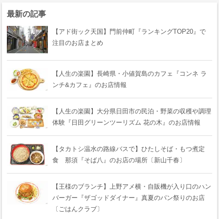
最新の記事
【アド街ック天国】門前仲町『ランキングTOP20』で
注目のお店まとめ
【人生の楽園】長崎県・小値賀島のカフェ『コンネ ラ
ンチ&カフェ』のお店情報
【人生の楽園】大分県日田市の民泊・野菜の収穫や調理
体験『日田グリーンツーリズム 花の木』のお店情報
【タカトシ温水の路線バスで】ひたしそば・もつ煮定
食 那須『そば八』のお店の場所〔新山千春〕
【王様のブランチ】上野アメ横・自販機が入り口のハン
バーガー『ザゴッドダイナー』真夏のパン祭りのお店
〔ごはんクラブ〕