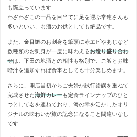
も際立っています。
わざわざこの一品を目当てに足を運ぶ常連さんも
多いといい、お酒のお供としても絶品です。
また、金目鯛のお刺身を筆頭に赤エビやあじなど
数種類のお刺身が一度に味わえる
お造り盛り合わ
せ
は、下田の地酒との相性も格別で、ご飯とお味
噌汁を追加すれば食事としても十分楽しめます。
さらに、開店当初からご夫婦が試行錯誤を重ねて
完成させた
海鮮カレー
も定食ラインナップのひと
つとして名を連ねており、海の幸を活かしたオリ
ジナルの味わいが旅の記念になること間違いなし
です。