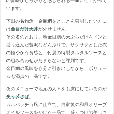
の旨味がしっかりと感じられる一皿に仕上がって
います。
下田の名物魚・金目鯛をとことん堪能したい方に
は
金目だけ天丼
が外せません。
その名のとおり、地金目鯛の天ぷらだけをドンと
盛り込んだ贅沢などんぶりで、サクサクとした衣
の軽やかな食感と、付属の特製タルタルソースと
の組み合わせがたまらないと評判です。
金目鯛の風味を存分に引き出しながら、ボリュー
ムも満点の一品です。
夜のメニューで地元の人々をも虜にしているのが
炙り〆さば
。
カルパッチョ風に仕立て、自家製の和風オリーブ
オイルソースをかけた一品で、盛りつけの美しさ