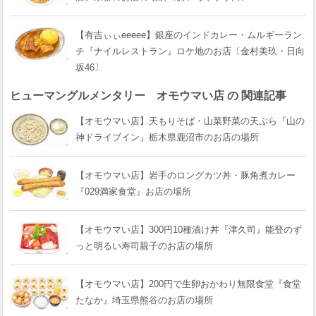
【有吉ぃぃeeeee】銀座のインドカレー・ムルギーラン
チ『ナイルレストラン』ロケ地のお店〔金村美玖・日向
坂46〕
ヒューマングルメンタリー オモウマい店 の 関連記事
【オモウマい店】天もりそば・山菜野菜の天ぷら『山の
神ドライブイン』栃木県鹿沼市のお店の場所
【オモウマい店】岩手のロングカツ丼・豚角煮カレー
『029満家食堂』お店の場所
【オモウマい店】300円10種漬け丼『津久司』能登のず
っと明るい寿司親子のお店の場所
【オモウマい店】200円で生卵おかわり無限食堂『食堂
たなか』埼玉県熊谷のお店の場所