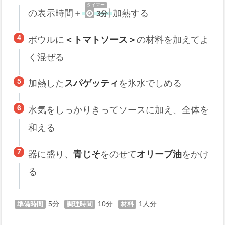
の表示時間＋
加熱する
3分
ボウルに
＜トマトソース＞
の材料を加えてよ
く混ぜる
加熱した
スパゲッティ
を氷水でしめる
水気をしっかりきってソースに加え、全体を
和える
器に盛り、
青じそ
をのせて
オリーブ油
をかけ
る
5
10
1