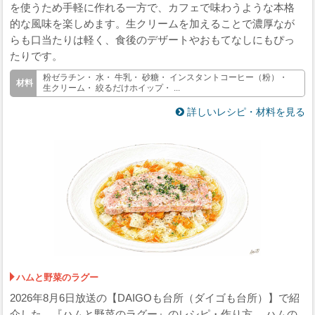
を使うため手軽に作れる一方で、カフェで味わうような本格
的な風味を楽しめます。生クリームを加えることで濃厚なが
らも口当たりは軽く、食後のデザートやおもてなしにもぴっ
たりです。
粉ゼラチン・ 水・ 牛乳・ 砂糖・ インスタントコーヒー（粉）・
生クリーム・ 絞るだけホイップ・ ...
詳しいレシピ・材料を見る
ハムと野菜のラグー
2026年8月6日放送の【DAIGOも台所（ダイゴも台所）】で紹
介した、『ハムと野菜のラグー』のレシピ・作り方。 ハムの