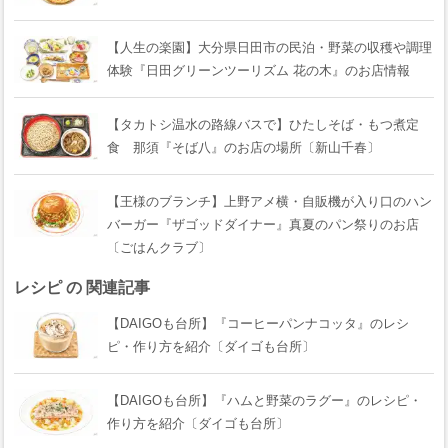
【人生の楽園】大分県日田市の民泊・野菜の収穫や調理
体験『日田グリーンツーリズム 花の木』のお店情報
【タカトシ温水の路線バスで】ひたしそば・もつ煮定
食 那須『そば八』のお店の場所〔新山千春〕
【王様のブランチ】上野アメ横・自販機が入り口のハン
バーガー『ザゴッドダイナー』真夏のパン祭りのお店
〔ごはんクラブ〕
レシピ の 関連記事
【DAIGOも台所】『コーヒーパンナコッタ』のレシ
ピ・作り方を紹介〔ダイゴも台所〕
【DAIGOも台所】『ハムと野菜のラグー』のレシピ・
作り方を紹介〔ダイゴも台所〕