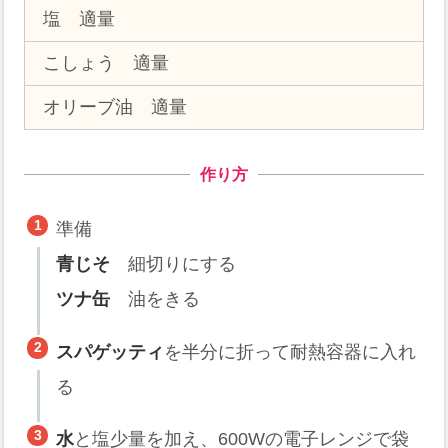
塩 適量
こしょう 適量
オリーブ油 適量
作り方
準備
青じそ
細切りにする
ツナ缶
油をきる
スパゲッティ
を半分に折って耐熱容器に入れ
る
水
と塩少量を加え、600Wの電子レンジで袋