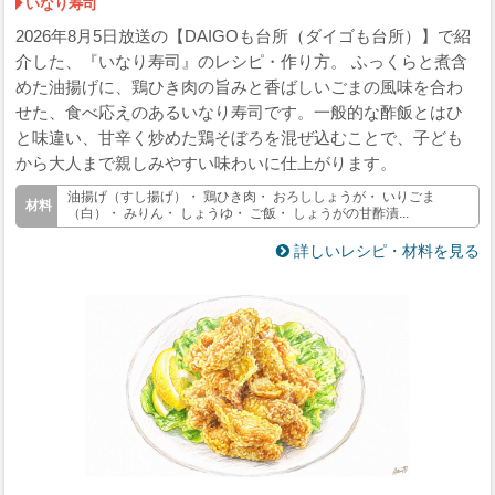
いなり寿司
2026年8月5日放送の【DAIGOも台所（ダイゴも台所）】で紹
介した、『いなり寿司』のレシピ・作り方。 ふっくらと煮含
めた油揚げに、鶏ひき肉の旨みと香ばしいごまの風味を合わ
せた、食べ応えのあるいなり寿司です。一般的な酢飯とはひ
と味違い、甘辛く炒めた鶏そぼろを混ぜ込むことで、子ども
から大人まで親しみやすい味わいに仕上がります。
油揚げ（すし揚げ）・ 鶏ひき肉・ おろししょうが・ いりごま
（白）・ みりん・ しょうゆ・ ご飯・ しょうがの甘酢漬...
詳しいレシピ・材料を見る