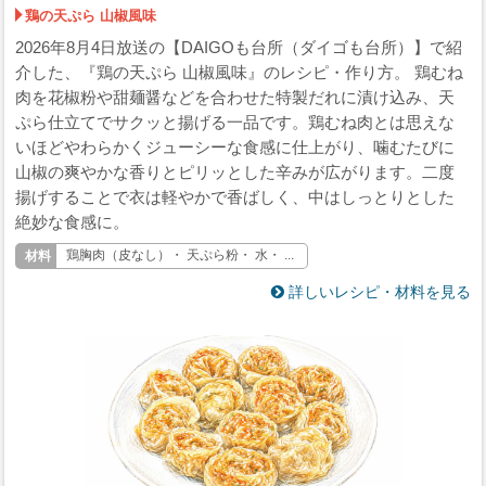
鶏の天ぷら 山椒風味
2026年8月4日放送の【DAIGOも台所（ダイゴも台所）】で紹
介した、『鶏の天ぷら 山椒風味』のレシピ・作り方。 鶏むね
肉を花椒粉や甜麺醤などを合わせた特製だれに漬け込み、天
ぷら仕立てでサクッと揚げる一品です。鶏むね肉とは思えな
いほどやわらかくジューシーな食感に仕上がり、噛むたびに
山椒の爽やかな香りとピリッとした辛みが広がります。二度
揚げすることで衣は軽やかで香ばしく、中はしっとりとした
絶妙な食感に。
鶏胸肉（皮なし）・ 天ぷら粉・ 水・ ...
詳しいレシピ・材料を見る