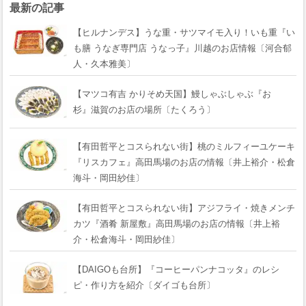
最新の記事
【ヒルナンデス】うな重・サツマイモ入り！いも重『い
も膳 うなぎ専門店 うなっ子』川越のお店情報〔河合郁
人・久本雅美〕
【マツコ有吉 かりそめ天国】鰻しゃぶしゃぶ『おゝ
杉』滋賀のお店の場所〔たくろう〕
【有田哲平とコスられない街】桃のミルフィーユケーキ
『リスカフェ』高田馬場のお店の情報〔井上裕介・松倉
海斗・岡田紗佳〕
【有田哲平とコスられない街】アジフライ・焼きメンチ
カツ『酒肴 新屋敷』高田馬場のお店の情報〔井上裕
介・松倉海斗・岡田紗佳〕
【DAIGOも台所】『コーヒーパンナコッタ』のレシ
ピ・作り方を紹介〔ダイゴも台所〕