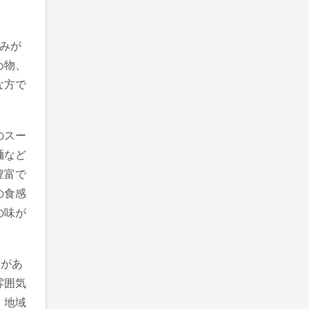
みが
め物、
な方で
のスー
麺など
豊富で
の食感
の味が
。
席があ
雰囲気
、地域