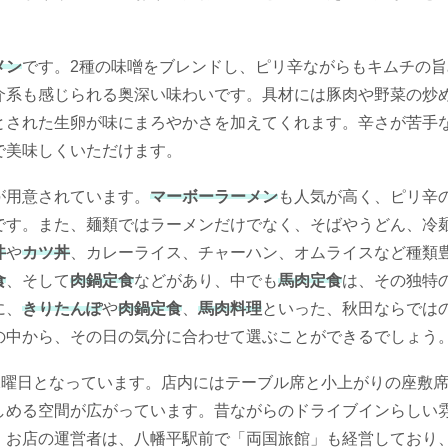
メン
です。2種の味噌をブレンドし、ピリ辛ながらもキムチの旨
介系も感じられる奥深い味わいです。具材には豚肉や野菜の炒
とされた生卵が味にまろやかさを加えてくれます。辛さが苦手
で美味しくいただけます。
が用意されています。
マーボーラーメン
も人気が高く、ピリ辛
です。また、麺類ではラーメンだけでなく、そばやうどん、冷
丼
や
カツ丼
、カレーライス、チャーハン、オムライスなど種類
食
、そして
肉鍋定食
などがあり、中でも
馬肉定食
は、その独特
に、
きりたんぽ
や
肉鍋定食
、
馬肉料理
といった、秋田ならでは
の中から、その日の気分に合わせて選ぶことができるでしょう
水曜日となっています。店内にはテーブル席と小上がりの座敷
しめる空間が広がっています。昔ながらのドライブインらしい
。お店の運営者は、八幡平駅前で「両国旅館」も経営しており