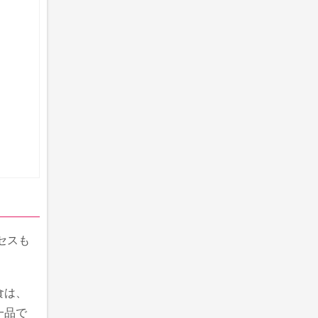
セスも
食は、
一品で