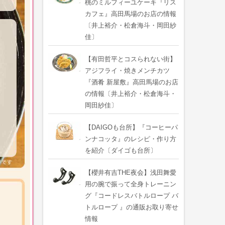
桃のミルフィーユケーキ『リス
カフェ』高田馬場のお店の情報
〔井上裕介・松倉海斗・岡田紗
佳〕
【有田哲平とコスられない街】
アジフライ・焼きメンチカツ
『酒肴 新屋敷』高田馬場のお店
の情報〔井上裕介・松倉海斗・
岡田紗佳〕
【DAIGOも台所】『コーヒーパ
ンナコッタ』のレシピ・作り方
を紹介〔ダイゴも台所〕
【櫻井有吉THE夜会】浅田舞愛
用の腕で振って全身トレーニン
グ『コードレスバトルロープ バ
トルロープ 』の通販お取り寄せ
情報