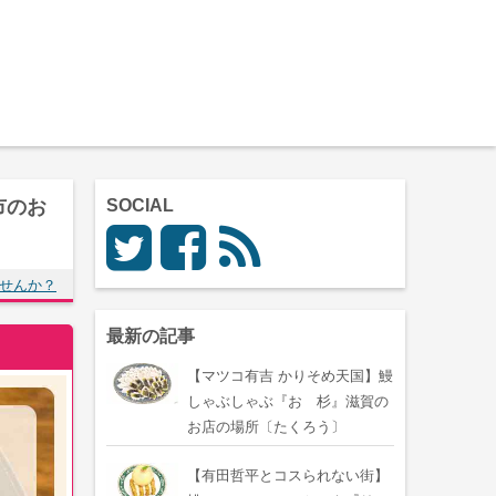
市のお
SOCIAL
せんか？
最新の記事
【マツコ有吉 かりそめ天国】鰻
しゃぶしゃぶ『おゝ杉』滋賀の
お店の場所〔たくろう〕
【有田哲平とコスられない街】