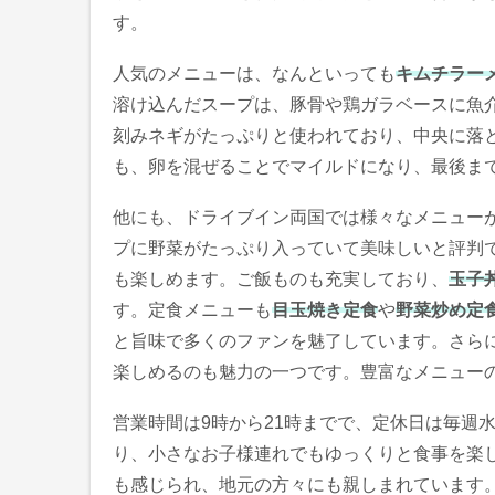
す。
人気のメニューは、なんといっても
キムチラー
溶け込んだスープは、豚骨や鶏ガラベースに魚
刻みネギがたっぷりと使われており、中央に落
も、卵を混ぜることでマイルドになり、最後ま
他にも、ドライブイン両国では様々なメニュー
プに野菜がたっぷり入っていて美味しいと評判
も楽しめます。ご飯ものも充実しており、
玉子
す。定食メニューも
目玉焼き定食
や
野菜炒め定
と旨味で多くのファンを魅了しています。さら
楽しめるのも魅力の一つです。豊富なメニュー
営業時間は9時から21時までで、定休日は毎週
り、小さなお子様連れでもゆっくりと食事を楽
も感じられ、地元の方々にも親しまれています