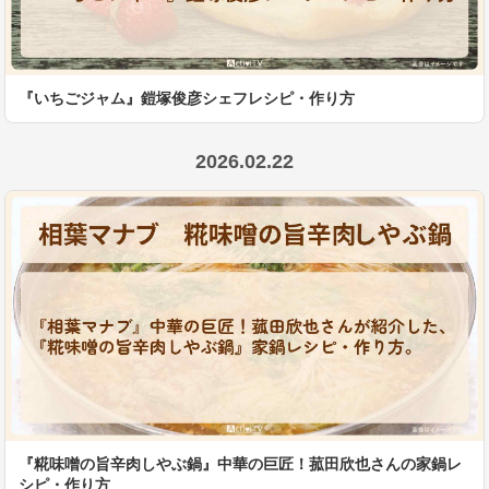
『いちごジャム』鎧塚俊彦シェフレシピ・作り方
2026.02.22
『糀味噌の旨辛肉しやぶ鍋』中華の巨匠！菰田欣也さんの家鍋レ
シピ・作り方