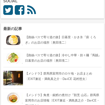
SOCIAL
最新の記事
【路線バスで寄り道の旅】日暮里・かき氷『廚 くろ
ぎ』のお店の場所〔奥田瑛二〕
【路線バスで寄り道の旅】冷やし中華・担々麺『馬賊』
日暮里のお店の場所〔奥田瑛二〕
【メシドラ】群馬県富岡市のロケ地・お店まとめ
〔EXIT兼近・満島真之介・Da-iCE 花村想太〕
【メシドラ】角煮・銀鱈の煮付け『割烹 山石』群馬県
富岡市のお店情報〔EXIT兼近・満島真之介・Da-iCE・