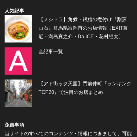
人気記事
【メシドラ】角煮・銀鱈の煮付け『割烹
山石』群馬県富岡市のお店情報〔EXIT兼
近・満島真之介・Da-iCE・花村想太〕
全記事一覧
【アド街ック天国】門前仲町『ランキング
TOP20』で注目のお店まとめ
免責事項
当サイトのすべてのコンテンツ・情報につきまして、可能