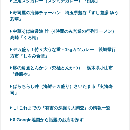
上尾スタカレー（スタミナカレー）『娘娘』
寿司屋の海鮮チャーハン 埼玉県越谷『すし遊膳 ゆう
彩華』
中華そば白醤油 竹（4時間のみ営業の行列ラーメン）
高崎『くろ松』
デカ盛り！特々大うな重・1kgカツカレー 茨城県行
方市『しをみ食堂』
豚の角煮とんかつ（究極とんかつ） 栃木県小山市
『遊膳や』
ばらちらし丼（海鮮デカ盛り）さいたま市『玄海寿
司』
これまでの『有吉の深掘り大調査』の情報一覧
Google地図から話題のお店を探す