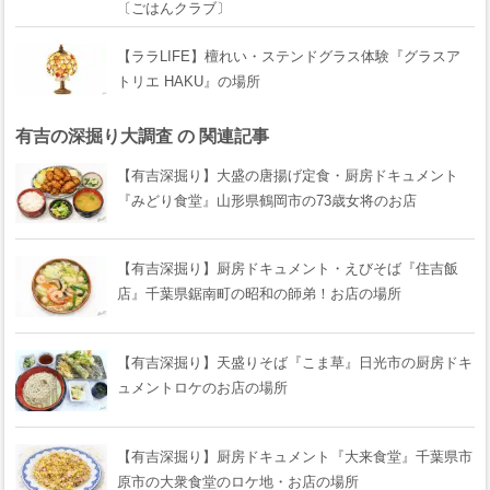
〔ごはんクラブ〕
【ララLIFE】檀れい・ステンドグラス体験『グラスア
トリエ HAKU』の場所
有吉の深掘り大調査 の 関連記事
【有吉深掘り】大盛の唐揚げ定食・厨房ドキュメント
『みどり食堂』山形県鶴岡市の73歳女将のお店
【有吉深掘り】厨房ドキュメント・えびそば『住吉飯
店』千葉県鋸南町の昭和の師弟！お店の場所
【有吉深掘り】天盛りそば『こま草』日光市の厨房ドキ
ュメントロケのお店の場所
【有吉深掘り】厨房ドキュメント『大来食堂』千葉県市
原市の大衆食堂のロケ地・お店の場所