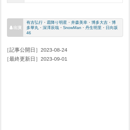
有吉弘行
・
霜降り明星
・
井森美幸
・
博多大吉
・
博
多華丸
・
深澤辰哉
・
SnowMan
・
丹生明里
・
日向坂
46
［記事公開日］
2023-08-24
［最終更新日］
2023-09-01