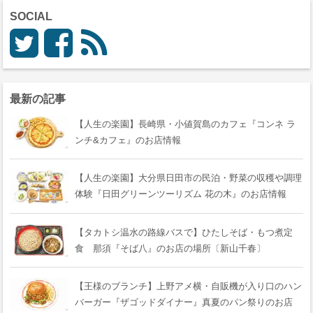
SOCIAL
最新の記事
【人生の楽園】長崎県・小値賀島のカフェ『コンネ ラ
ンチ&カフェ』のお店情報
【人生の楽園】大分県日田市の民泊・野菜の収穫や調理
体験『日田グリーンツーリズム 花の木』のお店情報
【タカトシ温水の路線バスで】ひたしそば・もつ煮定
食 那須『そば八』のお店の場所〔新山千春〕
【王様のブランチ】上野アメ横・自販機が入り口のハン
バーガー『ザゴッドダイナー』真夏のパン祭りのお店