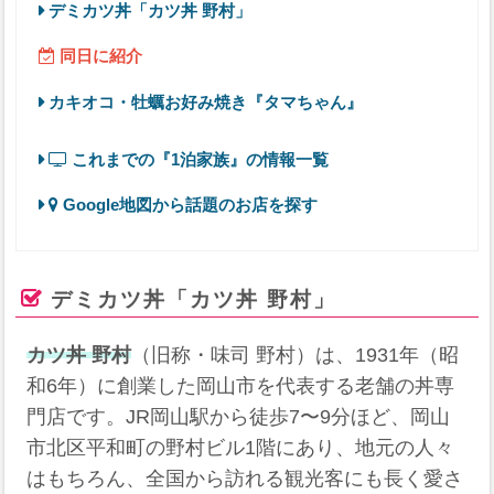
デミカツ丼「カツ丼 野村」
同日に紹介
カキオコ・牡蠣お好み焼き『タマちゃん』
これまでの『1泊家族』の情報一覧
Google地図から話題のお店を探す
デミカツ丼「カツ丼 野村」
カツ丼 野村
（旧称・味司 野村）は、1931年（昭
和6年）に創業した岡山市を代表する老舗の丼専
門店です。JR岡山駅から徒歩7〜9分ほど、岡山
市北区平和町の野村ビル1階にあり、地元の人々
はもちろん、全国から訪れる観光客にも長く愛さ