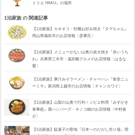
トリエ HAKU』の場所
1泊家族 の 関連記事
【1泊家族】カキオコ・牡蠣お好み焼き『タマちゃん』
岡山県備前市のお店情報〔彦摩呂〕
【1泊家族】メニューがない山奥の炭火焼き『赤いうち
わ』兵庫県三木市・遠距離グルメのお店情報〔はるな
愛〕
【1泊家族】豚汁みそラーメン・チャーハン『食堂ニュ
ーミサ』新潟県上越市のお店情報〔チャンカワイ〕
【1泊家族】山梨の山奥で行列！ジビエ料理『みずがき
食事処』鹿ハンバーグ・キノコ鍋のお店情報〔中村俊
介〕
【1泊家族】駄菓子の聖地『日本一のだがし売り場』岡