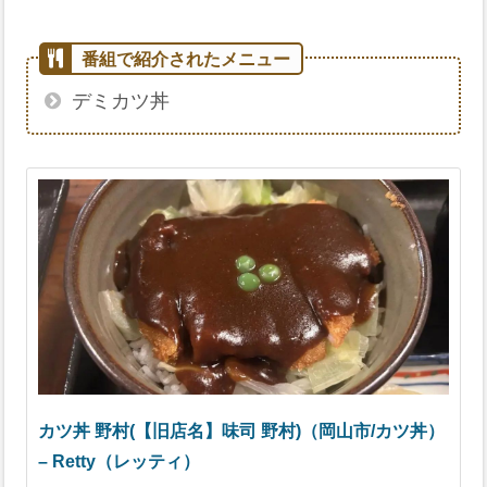
デミカツ丼
カツ丼 野村(【旧店名】味司 野村)（岡山市/カツ丼）
– Retty（レッティ）