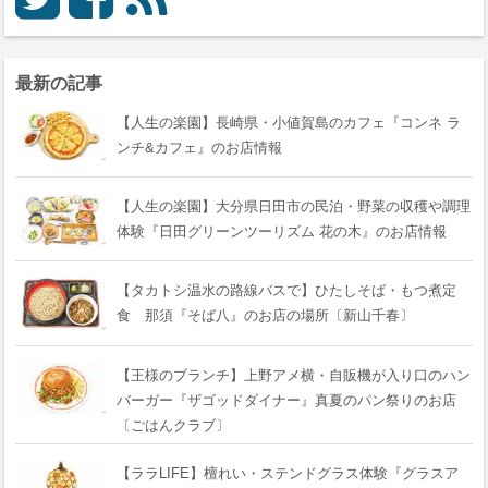
最新の記事
【人生の楽園】長崎県・小値賀島のカフェ『コンネ ラ
ンチ&カフェ』のお店情報
【人生の楽園】大分県日田市の民泊・野菜の収穫や調理
体験『日田グリーンツーリズム 花の木』のお店情報
【タカトシ温水の路線バスで】ひたしそば・もつ煮定
食 那須『そば八』のお店の場所〔新山千春〕
【王様のブランチ】上野アメ横・自販機が入り口のハン
バーガー『ザゴッドダイナー』真夏のパン祭りのお店
〔ごはんクラブ〕
【ララLIFE】檀れい・ステンドグラス体験『グラスア