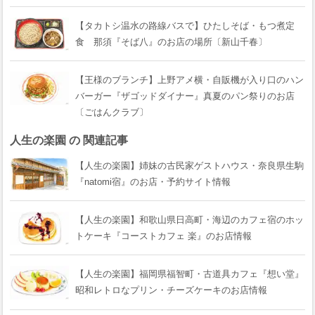
【タカトシ温水の路線バスで】ひたしそば・もつ煮定
食 那須『そば八』のお店の場所〔新山千春〕
【王様のブランチ】上野アメ横・自販機が入り口のハン
バーガー『ザゴッドダイナー』真夏のパン祭りのお店
〔ごはんクラブ〕
人生の楽園 の 関連記事
【人生の楽園】姉妹の古民家ゲストハウス・奈良県生駒
『natomi宿』のお店・予約サイト情報
【人生の楽園】和歌山県日高町・海辺のカフェ宿のホッ
トケーキ『コーストカフェ 楽』のお店情報
【人生の楽園】福岡県福智町・古道具カフェ『想い堂』
昭和レトロなプリン・チーズケーキのお店情報