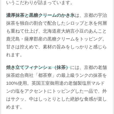
いうこだわりが詰まっています。
濃厚抹茶と黒糖クリームのかき氷
は、京都の宇治
抹茶を独自の割合で配合したシロップと氷を何層
も重ねて仕上げ、北海道産大納言小豆のあんこと
鹿児島・薩摩郡産の黒糖クリームをトッピング。
甘さは控えめで、素材の旨みをしっかりと感じら
れます。
焼き立てフィナンシェ（抹茶）
には、京都の老舗
抹茶総合商社「都茶寮」の最上級ランクの抹茶を
100%使用。英国王室御用達の老舗製塩所マルド
ンの塩をアクセントにトッピングした一品で、外
はサクッ、中はしっとりとした絶妙な食感が楽し
めます。