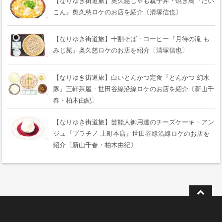
【なりゆき街道旅】奥久慈しゃも親子丼・焼き鳥『だい
こん』奥久慈ロケのお店を紹介〔清塚信也〕
【なりゆき街道旅】十割そば・コーヒー『月待の滝 も
みじ苑』奥久慈ロケのお店を紹介〔清塚信也〕
【なりゆき街道旅】白いとんかつ定食『とんかつ 幻水
豚』三軒茶屋・世田谷線沿線ロケのお店を紹介〔新山千
春・柏木由紀〕
【なりゆき街道旅】芸能人御用達のチーズケーキ・アン
ジュ『プラチノ 上町本店』世田谷線沿線ロケのお店を
紹介〔新山千春・柏木由紀〕