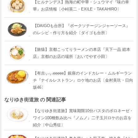
【ヒルナンデス】熱海の町中華・シュウマイ『味の幸
華』お店情報〔小峠英二・EXILE・TAKAHIRO〕
【DAIGOも台所】『ポークソテージンジャーソース』
のレシピ・作り方を紹介〔ダイゴも台所〕
【旅猿】京都こってりラーメンの本店『天下一品 総本
店』京都のお店の場所〔おいでやす小田〕
【有吉ぃぃeeeee】銀座のインドカレー・ムルギーラン
チ『ナイルレストラン』ロケ地のお店〔金村美玖・日向
坂46〕
なりゆき街道旅 の 関連記事
【なりゆき街道旅】賞味期限10分パスタのボロネーゼ・
ワイン100種飲み比べ『ノムノ』二子玉川ロケのお店を
紹介〔中山秀征〕