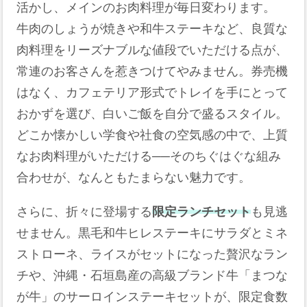
活かし、メインのお肉料理が毎日変わります。
牛肉のしょうが焼きや和牛ステーキなど、良質な
肉料理をリーズナブルな値段でいただける点が、
常連のお客さんを惹きつけてやみません。券売機
はなく、カフェテリア形式でトレイを手にとって
おかずを選び、白いご飯を自分で盛るスタイル。
どこか懐かしい学食や社食の空気感の中で、上質
なお肉料理がいただける──そのちぐはぐな組み
合わせが、なんともたまらない魅力です。
さらに、折々に登場する
限定ランチセット
も見逃
せません。黒毛和牛ヒレステーキにサラダとミネ
ストローネ、ライスがセットになった贅沢なラン
チや、沖縄・石垣島産の高級ブランド牛「まつな
が牛」のサーロインステーキセットが、限定食数