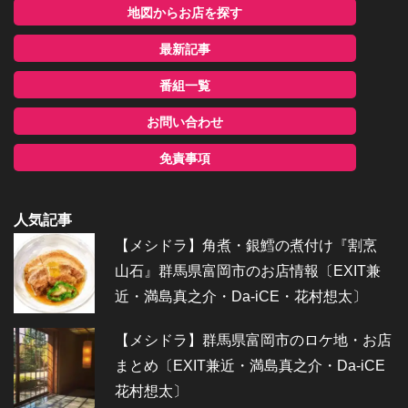
地図からお店を探す
最新記事
番組一覧
お問い合わせ
免責事項
人気記事
【メシドラ】角煮・銀鱈の煮付け『割烹
山石』群馬県富岡市のお店情報〔EXIT兼
近・満島真之介・Da-iCE・花村想太〕
【メシドラ】群馬県富岡市のロケ地・お店
まとめ〔EXIT兼近・満島真之介・Da-iCE
花村想太〕