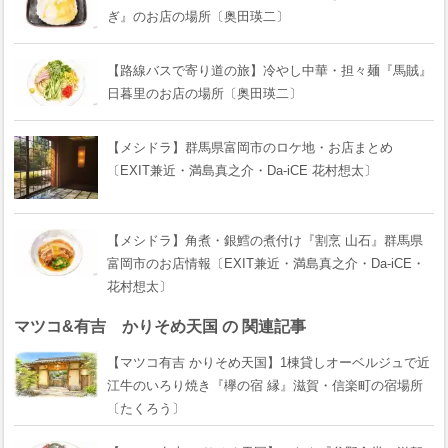
ぎ』のお店の場所〔奥田瑛二〕
【路線バスで寄り道の旅】冷やし中華・担々麺『馬賊』
日暮里のお店の場所〔奥田瑛二〕
【メシドラ】群馬県富岡市のロケ地・お店まとめ
〔EXIT兼近・満島真之介・Da-iCE 花村想太〕
【メシドラ】角煮・銀鱈の煮付け『割烹 山石』群馬県
富岡市のお店情報〔EXIT兼近・満島真之介・Da-iCE・
花村想太〕
マツコ&有吉 かりそめ天国 の 関連記事
【マツコ有吉 かりそめ天国】1棟貸しオーベルジュで近
江牛のいろり焼き『欅の宿 縁』滋賀・信楽町の宿場所
〔たくろう〕