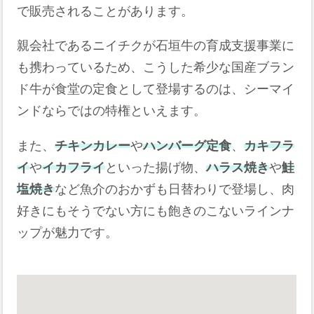
で販売されることがあります。
親会社であるニイチクが石垣牛の育成支援事業に
も携わっているため、こうした希少な国産ブラン
ド牛が食堂の定食として登場するのは、シーマイ
ンドならではの特権といえます。
また、
チキンカレー
や
ハンバーグ定食
、
カキフラ
イ
や
イカフライ
といった揚げ物、
ハラス焼き
や
鮭
塩焼き
など魚介のおかずも日替わりで登場し、肉
好きにもそうでない方にも飽きのこないラインナ
ップが魅力です。