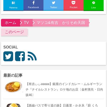
Facebook
Twitter
Pocket
Hatena
Line
ホーム
TV
マツコ&有吉 かりそめ天国
このページ
SOCIAL
最新の記事
【有吉ぃぃeeeee】銀座のインドカレー・ムルギーラン
チ『ナイルレストラン』ロケ地のお店〔金村美玖・日向
坂46〕
【路線バスで寄り道の旅】日暮里・かき氷『廚 くろ