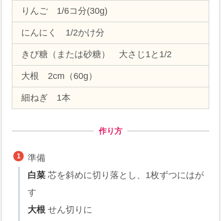
りんご 1/6コ分(30g)
にんにく 1/2かけ分
きび糖（または砂糖） 大さじ1と1/2
大根 2cm（60g）
細ねぎ 1本
作り方
準備
白菜
芯を斜めに切り落とし、1枚ずつにはが
す
大根
せん切りに