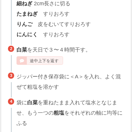
細ねぎ
2cm長さに切る
たまねぎ
すりおろす
りんご
皮をむいてすりおろす
にんにく
すりおろす
白菜
を天日で３〜４時間干す。
途中上下を返す
ジッパー付き保存袋に＜A＞を入れ、よく混
ぜて粗塩を溶かす
袋に
白菜
を重ねたまま入れて塩水となじま
せ、もう一つの
粗塩
をそれぞれの軸に均等に
ふる