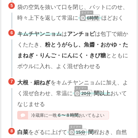
袋の空気を抜いて口を閉じ、バットにのせ、
時々上下を返して常温に
ほどおく
6時間
キムチヤンニョム
は
アンチョビ
は包丁で細か
くたたき、
粉とうがらし、魚醬・おかゆ・た
まねぎ・りんご・にんにく・きび糖
とともに
ボウルに入れ、よく混ぜ合わせる
大根
・
細ねぎ
をキムチヤンニョムに加え、よ
く混ぜ合わせ、常温に
間以上
おいて
20分
なじませる
冷蔵庫に一晩
６〜８時間
おいてもよい
白菜
をざるに上げて
間
程おき、自然
15分