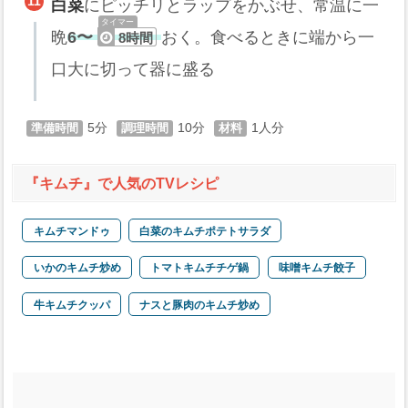
白菜
にピッチリとラップをかぶせ、常温に一
晩
6〜
おく。食べるときに端から一
8時間
口大に切って器に盛る
5
10
1
『キムチ』で人気のTVレシピ
キムチマンドゥ
白菜のキムチポテトサラダ
いかのキムチ炒め
トマトキムチチゲ鍋
味噌キムチ餃子
牛キムチクッパ
ナスと豚肉のキムチ炒め