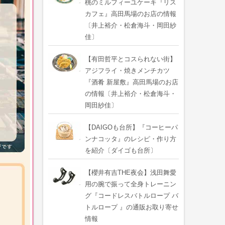
桃のミルフィーユケーキ『リス
カフェ』高田馬場のお店の情報
〔井上裕介・松倉海斗・岡田紗
佳〕
【有田哲平とコスられない街】
アジフライ・焼きメンチカツ
『酒肴 新屋敷』高田馬場のお店
の情報〔井上裕介・松倉海斗・
岡田紗佳〕
【DAIGOも台所】『コーヒーパ
ンナコッタ』のレシピ・作り方
を紹介〔ダイゴも台所〕
【櫻井有吉THE夜会】浅田舞愛
用の腕で振って全身トレーニン
グ『コードレスバトルロープ バ
トルロープ 』の通販お取り寄せ
情報