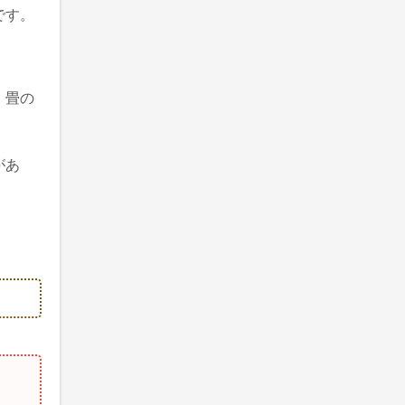
です。
。畳の
があ