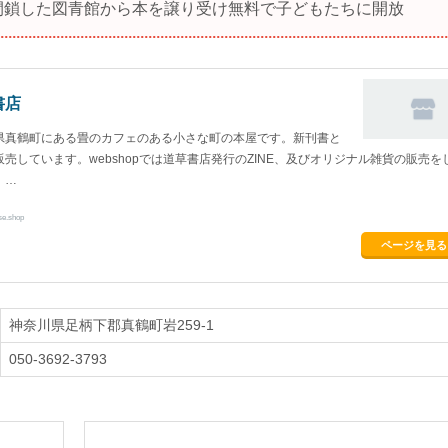
閉鎖した図青館から本を譲り受け無料で子どもたちに開放
書店
県真鶴町にある畳のカフェのある小さな町の本屋です。新刊書と
販売しています。webshopでは道草書店発行のZINE、及びオリジナル雑貨の販売を
。…
se.shop
ページを見る
神奈川県足柄下郡真鶴町岩259-1
050-3692-3793