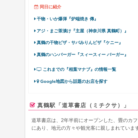
同日に紹介
干物・いか爆弾『炉端焼き 傳』
アジ・まご茶漬け『主屋（神奈川県 真鶴町）』
真鶴の干物ピザ・サバみりんピザ『ケニー』
真鶴のハンバーガー『スィースィー バーガー』
これまでの『相葉マナブ』の情報一覧
Google地図から話題のお店を探す
真鶴駅「道草書店（ミチクサ）」
道草書店は、2年半前にオープンした、畳のカ
にあり、地元の方々や観光客に親しまれていま