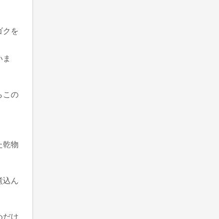
ゴクを
いま
らこの
た乾物
煮込ん
めだけ