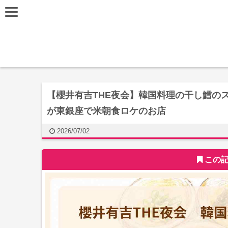
【櫻井有吉THE夜会】韓国料理の干し鱈の
が東銀座で米朝食ロケのお店
2026/07/02
この記