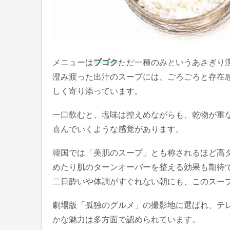
メニューは
プゴク
ただ一種のみというあさぎり
澄み渡った出汁のスープには、ごろごろと存在
しく寄り添っています。
一口飲むと、塩味は控えめながらも、乾物が重
喜んでいくような感覚があります。
韓国では「美肌のスープ」とも称されるほど高
めたり肌のターンオーバーを整える効果も期待
二日酔いや体調がすぐれない朝にも、このスー
劇場版「孤独のグルメ」の撮影地に選ばれ、テ
かな魅力は多方面で認められています。