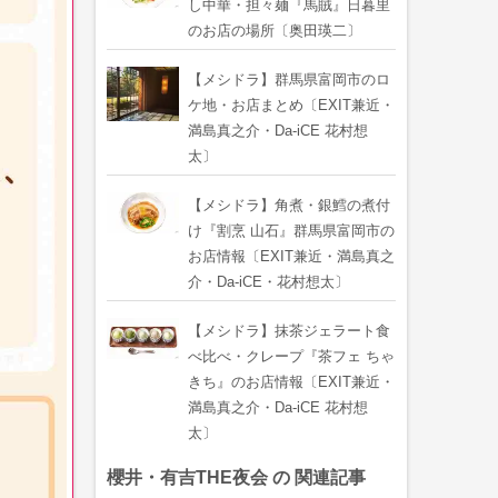
し中華・担々麺『馬賊』日暮里
のお店の場所〔奥田瑛二〕
【メシドラ】群馬県富岡市のロ
ケ地・お店まとめ〔EXIT兼近・
満島真之介・Da-iCE 花村想
太〕
【メシドラ】角煮・銀鱈の煮付
け『割烹 山石』群馬県富岡市の
お店情報〔EXIT兼近・満島真之
介・Da-iCE・花村想太〕
【メシドラ】抹茶ジェラート食
べ比べ・クレープ『茶フェ ちゃ
きち』のお店情報〔EXIT兼近・
満島真之介・Da-iCE 花村想
太〕
櫻井・有吉THE夜会 の 関連記事