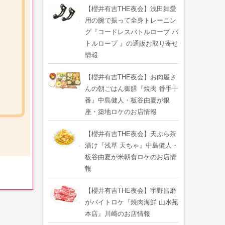
【櫻井有吉THE夜会】浅田舞愛
用の腕で振って全身トレーニン
グ『コードレスバトルロープ バ
トルロープ 』の通販お取り寄せ
情報
【櫻井有吉THE夜会】お肉屋さ
んの朝ごはん御膳『焼肉 番手十
番』中島健人・板谷由夏が銀
座・築地ロケのお店情報
【櫻井有吉THE夜会】天ぷら茶
漬け『浅草 天ちゃ』中島健人・
板谷由夏が米朝食ロケのお店情
報
【櫻井有吉THE夜会】宇野昌磨
がバイトロケ『焼肉海鮮 山水苑
本店』川崎のお店情報