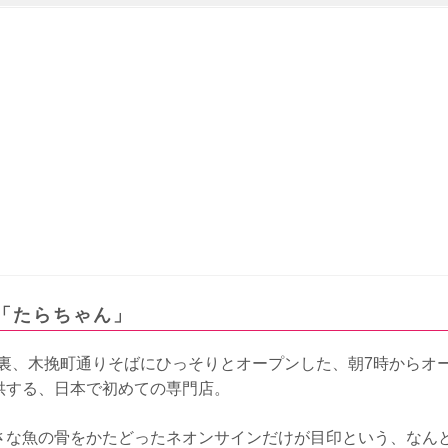
「たらちゃん」
伎座裏、木挽町通りそばにひっそりとオープンした、朝7時からオ
供する、日本で初めての専門店。
さな魚の骨をかたどったネオンサインだけが目印という、なん