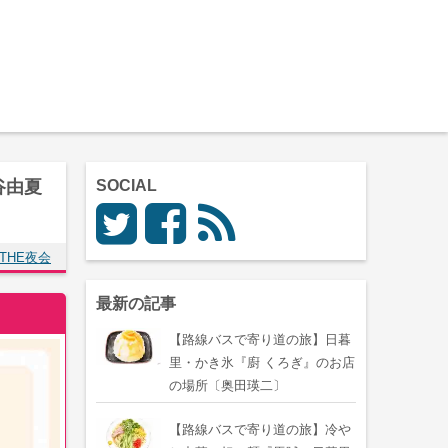
谷由夏
SOCIAL
THE夜会
最新の記事
【路線バスで寄り道の旅】日暮
里・かき氷『廚 くろぎ』のお店
の場所〔奥田瑛二〕
【路線バスで寄り道の旅】冷や