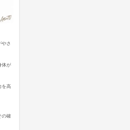
がやさ
身体が
力を高
その確