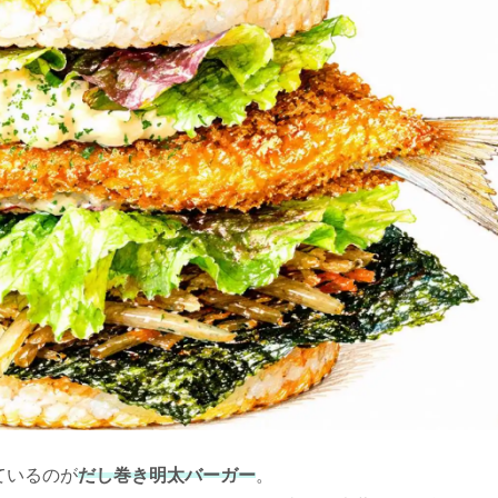
ているのが
だし巻き明太バーガー
。