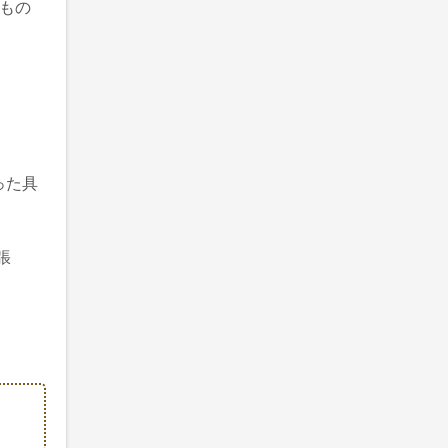
もの
った具
張