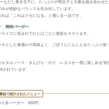
シーなだし巻き玉子に、たっぷりの明太子と大葉を組み合わせた
辛みが絶妙なバランスを生み出しています。
べれば「これはクセになる」と感じる一品です。
が、
焼肉バーガー
。
いライスに包まれてひと口ごとに食欲をそそります。
ャキとした食感が小気味よく、ごぼうとにんじんをたっぷり使
タルタルソース・きんぴら・のり・レタスを一度に楽しめる”欲
持されています。
のり弁バーガー 690円