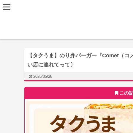
【タクうま】のり弁バーガー『Comet（
い店に連れてって〕
2026/05/28
この記