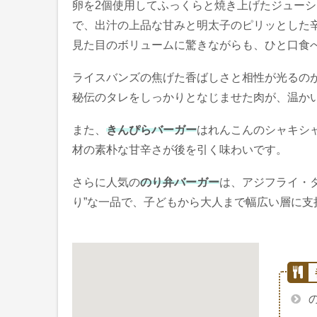
卵を2個使用してふっくらと焼き上げたジュー
で、出汁の上品な甘みと明太子のピリッとした
見た目のボリュームに驚きながらも、ひと口食
ライスバンズの焦げた香ばしさと相性が光るの
秘伝のタレをしっかりとなじませた肉が、温か
また、
きんぴらバーガー
はれんこんのシャキシ
材の素朴な甘辛さが後を引く味わいです。
さらに人気の
のり弁バーガー
は、アジフライ・
り”な一品で、子どもから大人まで幅広い層に支