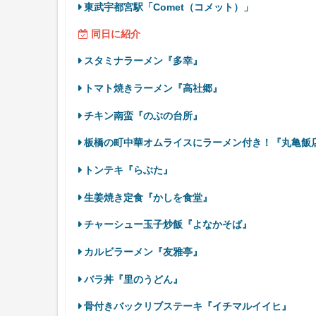
東武宇都宮駅「Comet（コメット）」
同日に紹介
スタミナラーメン『多幸』
トマト焼きラーメン『高社郷』
チキン南蛮『のぶの台所』
板橋の町中華オムライスにラーメン付き！『丸亀飯
トンテキ『らぶた』
生姜焼き定食『かしを食堂』
チャーシュー玉子炒飯『よなかそば』
カルビラーメン『友雅亭』
バラ丼『里のうどん』
骨付きバックリブステーキ『イチマルイイヒ』