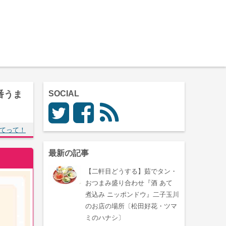
番うま
SOCIAL
てって！
最新の記事
【二軒目どうする】茹でタン・
おつまみ盛り合わせ『酒 あて
煮込み ニッポンドウ』二子玉川
のお店の場所〔松田好花・ツマ
ミのハナシ〕