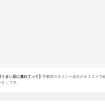
番うまい店に連れてって】
宇都宮のタクシー会社がオススメで
ト）
』です。