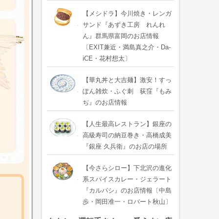
【メシドラ】今川焼き・レンガ
サンド『あずき工房 れんれ
ん』群馬県富岡のお店情報
〔EXIT兼近・満島真之介・Da-
iCE・花村想太〕
【華丸丼と大吉麺】激安！すっ
ぽん雑炊・ふぐ刺 荻窪『もみ
ぢ』のお店情報
【人生最高レストラン】銀座の
高級寿司の納豆巻き・高橋成美
『銀座 久兵衛』のお店の場所
【今さらシロー】下北沢の進化
系スパイスカレー・ジェラート
『カルパシ』のお店情報〔中島
歩・岡田准一・ロバート秋山〕