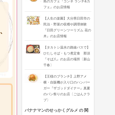
島のカフェ『コンネ ランチ&カ
フェ』のお店情報
【人生の楽園】大分県日田市の
民泊・野菜の収穫や調理体験
『日田グリーンツーリズム 花の
木』のお店情報
【タカトシ温水の路線バスで】
ひたしそば・もつ煮定食 那須
『そば八』のお店の場所〔新山
千春〕
【王様のブランチ】上野アメ
横・自販機が入り口のハンバー
ガー『ザゴッドダイナー』真夏
のパン祭りのお店〔ごはんクラ
ブ〕
バナナマンのせっかくグルメ の 関