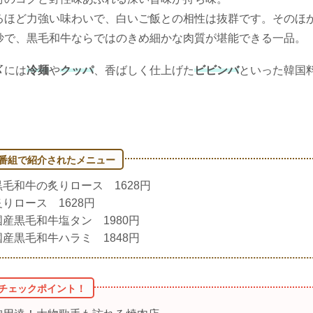
るほど力強い味わいで、白いご飯との相性は抜群です。そのほ
妙で、黒毛和牛ならではのきめ細かな肉質が堪能できる一品。
〆には
冷麺
や
クッパ
、香ばしく仕上げた
ビビンバ
といった韓国
黒毛和牛の炙りロース 1628円
炙りロース 1628円
国産黒毛和牛塩タン 1980円
国産黒毛和牛ハラミ 1848円