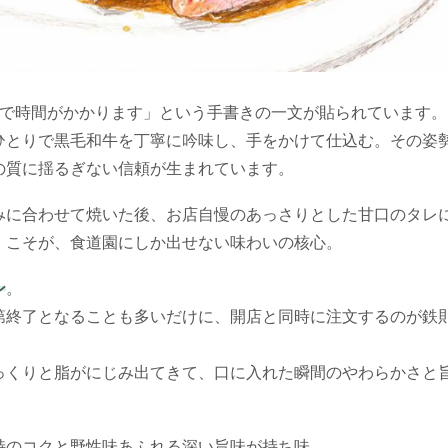
ので時間がかかります」という手書きの一文が貼られています。
ひとりで黒毛和牛を丁寧に吟味し、手をかけて仕込む。その姿
の質に揺るぎない信頼が生まれています。
みに合わせて焼いた後、お店自慢のあっさりとした甘口のタレ
」こそが、食道園にしか出せない味わいの核心。
ン
。
第終了となることも多いだけに、開店と同時に注文するのが鉄
っくりと脂がにじみ出てきて、口に入れた瞬間のやわらかさと
特のコクと野性味あふれる深い旨味が持ち味。