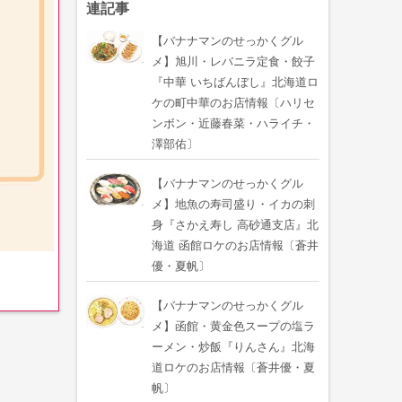
連記事
【バナナマンのせっかくグル
メ】旭川・レバニラ定食・餃子
『中華 いちばんぼし』北海道ロ
ケの町中華のお店情報〔ハリセ
ンボン・近藤春菜・ハライチ・
澤部佑〕
【バナナマンのせっかくグル
メ】地魚の寿司盛り・イカの刺
身『さかえ寿し 高砂通支店』北
海道 函館ロケのお店情報〔蒼井
優・夏帆〕
【バナナマンのせっかくグル
メ】函館・黄金色スープの塩ラ
ーメン・炒飯『りんさん』北海
道ロケのお店情報〔蒼井優・夏
帆〕