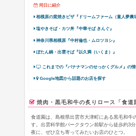
同日に紹介
相模原の窯焼きピザ『ドリームファーム（童人夢農
塩やきそば・カツ丼『中華そば きんぐ』
神奈川県相模原『中村倫也・ムロツヨシ』
ぼたん鍋・出雲そば『以久満（いくま）』
これまでの『バナナマンのせっかくグルメ』の情
Google地図から話題のお店を探す
焼肉・黒毛和牛の炙りロース「食道
食道園は、島根県出雲市大津町にある黒毛和牛
す。出雲科学館パークタウン前駅から徒歩約3
夜に、ぜひ立ち寄ってみたいお店のひとつ。