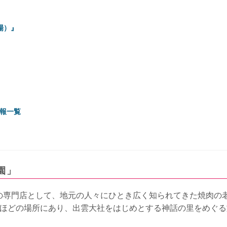
場）』
報一覧
園」
の専門店として、地元の人々にひとき広く知られてきた焼肉の
分ほどの場所にあり、出雲大社をはじめとする神話の里をめぐる