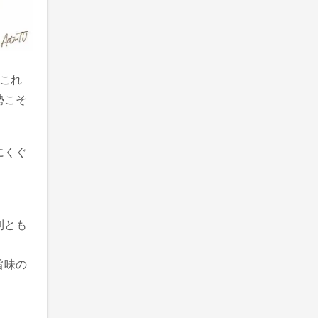
これ
勢こそ
にくぐ
則とも
旨味の