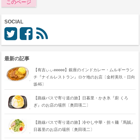
このページ
SOCIAL
最新の記事
【有吉ぃぃeeeee】銀座のインドカレー・ムルギーラン
チ『ナイルレストラン』ロケ地のお店〔金村美玖・日向
坂46〕
【路線バスで寄り道の旅】日暮里・かき氷『廚 くろ
ぎ』のお店の場所〔奥田瑛二〕
【路線バスで寄り道の旅】冷やし中華・担々麺『馬賊』
日暮里のお店の場所〔奥田瑛二〕