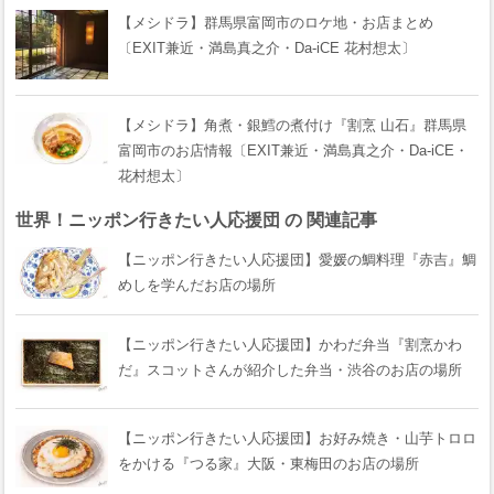
【メシドラ】群馬県富岡市のロケ地・お店まとめ
〔EXIT兼近・満島真之介・Da-iCE 花村想太〕
【メシドラ】角煮・銀鱈の煮付け『割烹 山石』群馬県
富岡市のお店情報〔EXIT兼近・満島真之介・Da-iCE・
花村想太〕
世界！ニッポン行きたい人応援団 の 関連記事
【ニッポン行きたい人応援団】愛媛の鯛料理『赤吉』鯛
めしを学んだお店の場所
【ニッポン行きたい人応援団】かわだ弁当『割烹かわ
だ』スコットさんが紹介した弁当・渋谷のお店の場所
【ニッポン行きたい人応援団】お好み焼き・山芋トロロ
をかける『つる家』大阪・東梅田のお店の場所