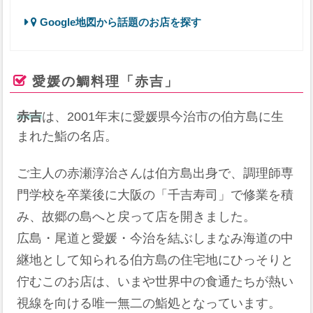
Google地図から話題のお店を探す
愛媛の鯛料理「赤吉」
赤吉
は、2001年末に愛媛県今治市の伯方島に生
まれた鮨の名店。
ご主人の赤瀬淳治さんは伯方島出身で、調理師専
門学校を卒業後に大阪の「千吉寿司」で修業を積
み、故郷の島へと戻って店を開きました。
広島・尾道と愛媛・今治を結ぶしまなみ海道の中
継地として知られる伯方島の住宅地にひっそりと
佇むこのお店は、いまや世界中の食通たちが熱い
視線を向ける唯一無二の鮨処となっています。