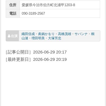
住所
愛媛県今治市伯方町北浦甲1203-8
電話
090-3189-2567
織田信成
・
眞鍋かをり
・
高橋茂雄
・
サバンナ
・
桐
山漣
・
増田明美
・
大塚芳忠
［記事公開日］
2026-06-29 20:17
［最終更新日］
2026-06-29 20:19