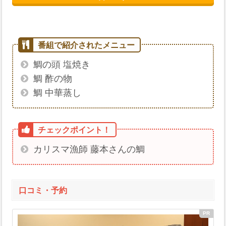
鯛の頭 塩焼き
鯛 酢の物
鯛 中華蒸し
カリスマ漁師 藤本さんの鯛
口コミ・予約