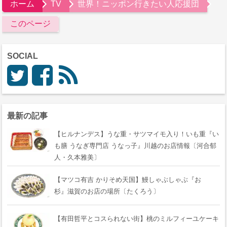
ホーム
TV
世界！ニッポン行きたい人応援団
このページ
SOCIAL
最新の記事
【ヒルナンデス】うな重・サツマイモ入り！いも重『い
も膳 うなぎ専門店 うなっ子』川越のお店情報〔河合郁
人・久本雅美〕
【マツコ有吉 かりそめ天国】鰻しゃぶしゃぶ『おゝ
杉』滋賀のお店の場所〔たくろう〕
【有田哲平とコスられない街】桃のミルフィーユケーキ