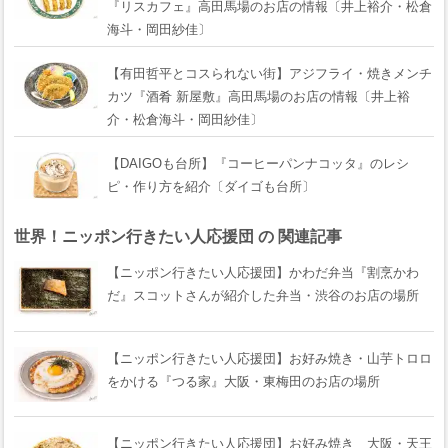
『リスカフェ』高田馬場のお店の情報〔井上裕介・松倉
海斗・岡田紗佳〕
【有田哲平とコスられない街】アジフライ・焼きメンチ
カツ『酒肴 新屋敷』高田馬場のお店の情報〔井上裕
介・松倉海斗・岡田紗佳〕
【DAIGOも台所】『コーヒーパンナコッタ』のレシ
ピ・作り方を紹介〔ダイゴも台所〕
世界！ニッポン行きたい人応援団 の 関連記事
【ニッポン行きたい人応援団】かわだ弁当『割烹かわ
だ』スコットさんが紹介した弁当・渋谷のお店の場所
【ニッポン行きたい人応援団】お好み焼き・山芋トロロ
をかける『つる家』大阪・東梅田のお店の場所
【ニッポン行きたい人応援団】お好み焼き 大阪・天王