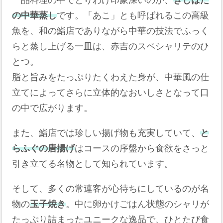
一品料理の中でとりわけ印象深いのが、
きじはた
の中華蒸し
です。「あこ」とも呼ばれるこの高級
魚を、和の鮨店でありながら中華の技法でふっく
らと蒸し上げる一皿は、赤吉のスペシャリテのひ
とつ。
脂と旨みをたっぷりたくわえた身が、中華風の仕
立てによってさらに立体的なおいしさとなって口
の中で広がります。
また、鮨店では珍しい揚げ物も充実していて、
と
らふぐの唐揚げ
はコースの序盤から食欲をさっと
引き立てる名物として知られています。
そして、多くの常連客が心待ちにしているのが名
物の
玉子焼き
。中に卵かけごはん状態のシャリが
たっぷり詰まったユニークな逸品で、ひとたび食