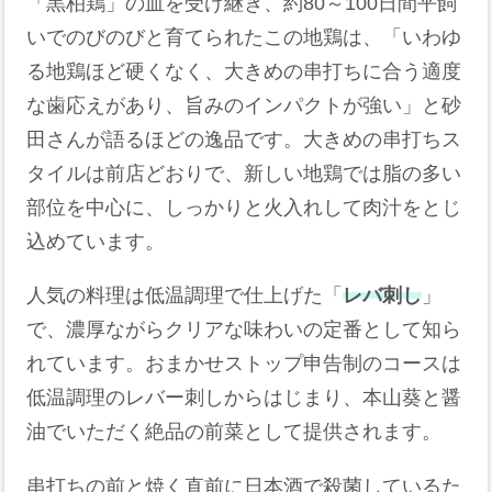
「黒柏鶏」の血を受け継ぎ、約80～100日間平飼
いでのびのびと育てられたこの地鶏は、「いわゆ
る地鶏ほど硬くなく、大きめの串打ちに合う適度
な歯応えがあり、旨みのインパクトが強い」と砂
田さんが語るほどの逸品です。大きめの串打ちス
タイルは前店どおりで、新しい地鶏では脂の多い
部位を中心に、しっかりと火入れして肉汁をとじ
込めています。
人気の料理は低温調理で仕上げた「
レバ刺し
」
で、濃厚ながらクリアな味わいの定番として知ら
れています。おまかせストップ申告制のコースは
低温調理のレバー刺しからはじまり、本山葵と醤
油でいただく絶品の前菜として提供されます。
串打ちの前と焼く直前に日本酒で殺菌しているた