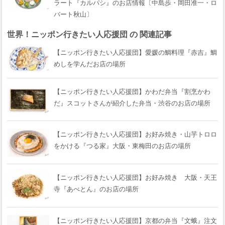
ラート『カルパシ』のお店情報〔中島歩・岡田准一・ロ
バート秋山〕
世界！ニッポン行きたい人応援団 の 関連記事
【ニッポン行きたい人応援団】愛媛の鯛料理『赤吉』鯛
めしを学んだお店の場所
【ニッポン行きたい人応援団】かわだ弁当『割烹かわ
だ』スコットさんが紹介した弁当・渋谷のお店の場所
【ニッポン行きたい人応援団】お好み焼き・山芋トロロ
をかける『つる家』大阪・東梅田のお店の場所
【ニッポン行きたい人応援団】お好み焼き 大阪・天王
寺『あべとん』のお店の場所
【ニッポン行きたい人応援団】京都の弁当『文蛾』注文