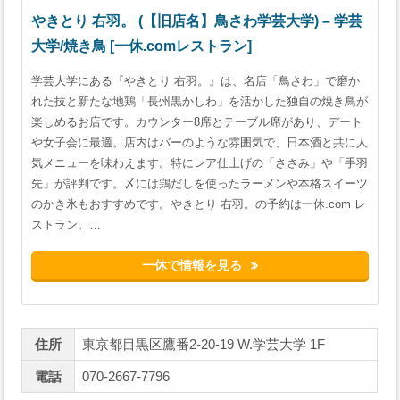
やきとり 右羽。 (【旧店名】鳥さわ学芸大学) – 学芸
大学/焼き鳥 [一休.comレストラン]
学芸大学にある『やきとり 右羽。』は、名店「鳥さわ」で磨か
れた技と新たな地鶏「長州黒かしわ」を活かした独自の焼き鳥が
楽しめるお店です。カウンター8席とテーブル席があり、デート
や女子会に最適。店内はバーのような雰囲気で、日本酒と共に人
気メニューを味わえます。特にレア仕上げの「ささみ」や「手羽
先」が評判です。〆には鶏だしを使ったラーメンや本格スイーツ
のかき氷もおすすめです。やきとり 右羽。の予約は一休.com レ
ストラン。…
一休で情報を見る
住所
東京都目黒区鷹番2-20-19 W.学芸大学 1F
電話
070-2667-7796