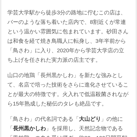
学芸大学駅から徒歩3分の路地に佇むこの店は、
バーのような落ち着いた店内で、8割近くが常連
という温かい雰囲気に包まれています。砂田さん
は和食を経て焼き鳥職人に転身し、3年半前から
「鳥さわ」に入り、2020年から学芸大学店の立
ち上げを任された実力派の店主です。
山口の地鶏「長州黒かしわ」を新たな強みとし
て、名店で培った技術をさらに進化させているこ
とが最大の特徴です。火入れで低温殺菌されなが
ら15年熟成した秘伝のタレも絶品です。
「鳥さわ」の代名詞である「
大山どり
」の他に
「
長州黒かしわ
」を採用し、天然記念物である