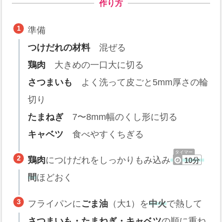
作り方
準備
つけだれの材料
混ぜる
鶏肉
大きめの一口大に切る
さつまいも
よく洗って皮ごと5mm厚さの輪
切り
たまねぎ
7〜8mm幅のくし形に切る
キャベツ
食べやすくちぎる
鶏肉
につけだれをしっかりもみ込み
10分
間
ほどおく
フライパンに
ごま油
（大1）を
中火
で熱して
さつまいも・たまねぎ・キャベツ
の順に重ね