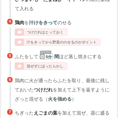
て入れる
鶏肉
を
汁けをきって
のせる
つけだれはとっておく
汁をきってから野菜ののせるのがポイント
ふたをして
間
ほど蒸し焼きにする
5分
混ぜずにほったらかし
鶏肉に火が通ったらふたを取り、最後に残し
ておいた
つけだれ
を加えて上下を返すように
ざっと混ぜる（
火を強める
）
ちぎった
えごまの葉
を加えて混ぜ、器に盛る