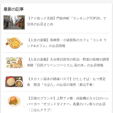
最新の記事
【アド街ック天国】門前仲町『ランキングTOP20』で
注目のお店まとめ
【人生の楽園】長崎県・小値賀島のカフェ『コンネ ラ
ンチ&カフェ』のお店情報
【人生の楽園】大分県日田市の民泊・野菜の収穫や調理
体験『日田グリーンツーリズム 花の木』のお店情報
【タカトシ温水の路線バスで】ひたしそば・もつ煮定
食 那須『そば八』のお店の場所〔新山千春〕
【王様のブランチ】上野アメ横・自販機が入り口のハン
バーガー『ザゴッドダイナー』真夏のパン祭りのお店
〔ごはんクラブ〕