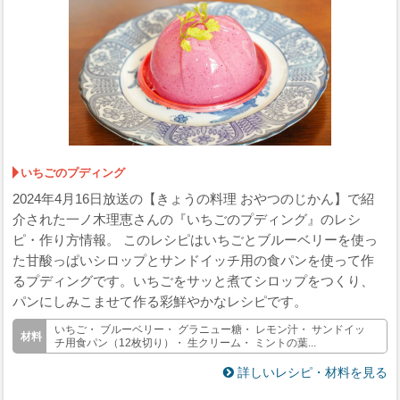
いちごのプディング
2024年4月16日放送の【きょうの料理 おやつのじかん】で紹
介された一ノ木理恵さんの『いちごのプディング』のレシ
ピ・作り方情報。 このレシピはいちごとブルーベリーを使っ
た甘酸っぱいシロップとサンドイッチ用の食パンを使って作
るプディングです。いちごをサッと煮てシロップをつくり、
パンにしみこませて作る彩鮮やかなレシピです。
いちご・ ブルーベリー・ グラニュー糖・ レモン汁・ サンドイッ
チ用食パン（12枚切り）・ 生クリーム・ ミントの葉...
詳しいレシピ・材料を見る