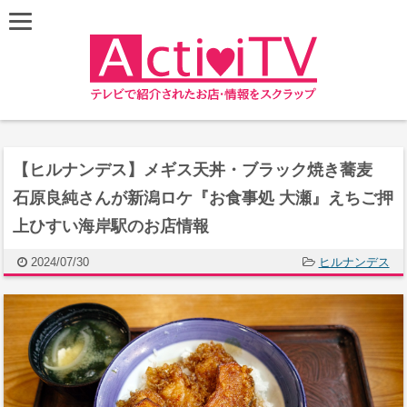
【ヒルナンデス】メギス天丼・ブラック焼き蕎麦
石原良純さんが新潟ロケ『お食事処 大瀬』えちご押
上ひすい海岸駅のお店情報
2024/07/30
ヒルナンデス