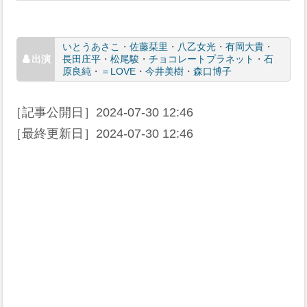
いとうあさこ
・
佐藤栞里
・
八乙女光
・
有岡大貴
・
長田庄平
・
松尾駿
・
チョコレートプラネット
・
石
原良純
・
＝LOVE
・
今井美樹
・
森口博子
［記事公開日］
2024-07-30 12:46
［最終更新日］
2024-07-30 12:46