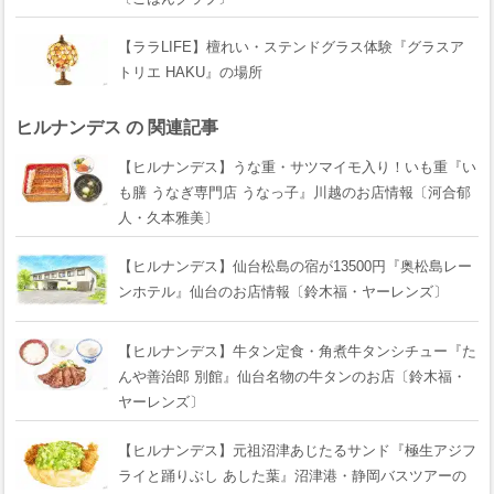
【ララLIFE】檀れい・ステンドグラス体験『グラスア
トリエ HAKU』の場所
ヒルナンデス の 関連記事
【ヒルナンデス】うな重・サツマイモ入り！いも重『い
も膳 うなぎ専門店 うなっ子』川越のお店情報〔河合郁
人・久本雅美〕
【ヒルナンデス】仙台松島の宿が13500円『奥松島レー
ンホテル』仙台のお店情報〔鈴木福・ヤーレンズ〕
【ヒルナンデス】牛タン定食・角煮牛タンシチュー『た
んや善治郎 別館』仙台名物の牛タンのお店〔鈴木福・
ヤーレンズ〕
【ヒルナンデス】元祖沼津あじたるサンド『極生アジフ
ライと踊りぶし あした葉』沼津港・静岡バスツアーの