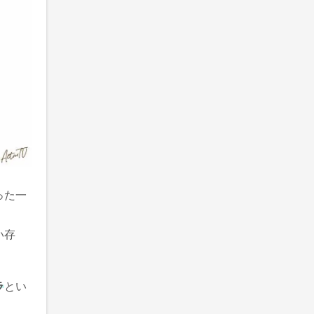
った一
い存
ラ
とい