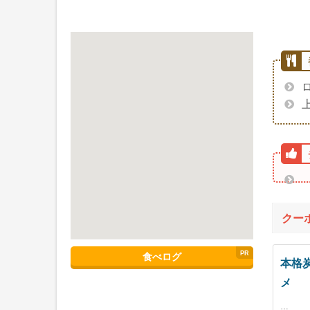
クー
食べログ
本格炭
メ
…