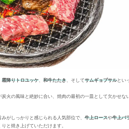
、
霜降りトロユッケ
、
和牛たたき
、そして
サムギョプサル
とい
が炭火の風味と絶妙に合い、焼肉の最初の一皿として欠かせな
旨みがしっかりと感じられる人気部位で、
牛上ロース
や
牛上バ
くりと焼き上げていただけます。