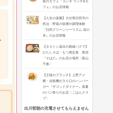
島のカフェ『コンネ ランチ&カ
フェ』のお店情報
【人生の楽園】大分県日田市の
民泊・野菜の収穫や調理体験
『日田グリーンツーリズム 花の
木』のお店情報
【タカトシ温水の路線バスで】
ひたしそば・もつ煮定食 那須
『そば八』のお店の場所〔新山
千春〕
【王様のブランチ】上野アメ
横・自販機が入り口のハンバー
ガー『ザゴッドダイナー』真夏
のパン祭りのお店〔ごはんクラ
ブ〕
出川哲朗の充電させてもらえません