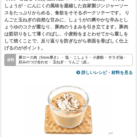
しょうが・にんにくの風味を凝縮した自家製ジンジャーソー
スをたっぷりからめる、食欲をそそるポークソテーです。 り
んごと玉ねぎの自然な甘みに、しょうがの爽やかな辛みとし
ょうゆのコクが重なり、豚肉のうまみを引き立てます。豚肉
は筋切りをして薄くのばし、小麦粉をまとわせてから重しを
して焼くことで、反り返りを防ぎながら表面を香ばしく仕上
げるのがポイント。
豚ロース肉（5mm厚さ）・ 塩・ こしょう・ 小麦粉・ サラダ油・
好みのつけ合わせ・ 玉ねぎ・ りんご（皮...
詳しいレシピ・材料を見る