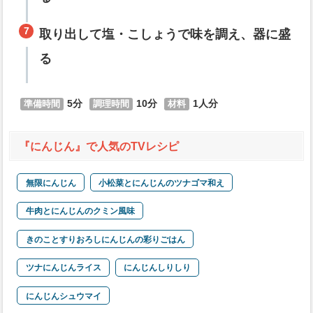
取り出して
塩
・
こしょう
で味を調え、器に盛
る
5
10
1
『にんじん』で人気のTVレシピ
無限にんじん
小松菜とにんじんのツナゴマ和え
牛肉とにんじんのクミン風味
きのことすりおろしにんじんの彩りごはん
ツナにんじんライス
にんじんしりしり
にんじんシュウマイ