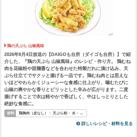
鶏の天ぷら 山椒風味
2026年8月4日放送の【DAIGOも台所（ダイゴも台所）】で紹
介した、『鶏の天ぷら 山椒風味』のレシピ・作り方。 鶏むね
肉を花椒粉や甜麺醤などを合わせた特製だれに漬け込み、天
ぷら仕立てでサクッと揚げる一品です。鶏むね肉とは思えな
いほどやわらかくジューシーな食感に仕上がり、噛むたびに
山椒の爽やかな香りとピリッとした辛みが広がります。二度
揚げすることで衣は軽やかで香ばしく、中はしっとりとした
絶妙な食感に。
鶏胸肉（皮なし）・ 天ぷら粉・ 水・ ...
詳しいレシピ・材料を見る