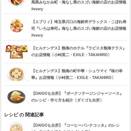
馬県みなかみ町・海なし県のスゴい海鮮の店のお店情報
#every
【エブリィ】埼玉県川口の海鮮丼デラックス・こぼれ寿
司『いろは寿司』海なし県のスゴい海鮮の店のお店情報
#every
【ヒルナンデス】熱海のホテル『ラビスタ熱海テラス』
のお店情報〔小峠英二・EXILE・TAKAHIRO〕
【ヒルナンデス】熱海の町中華・シュウマイ『味の幸
華』お店情報〔小峠英二・EXILE・TAKAHIRO〕
【DAIGOも台所】『ポークソテージンジャーソース』
のレシピ・作り方を紹介〔ダイゴも台所〕
レシピ の 関連記事
【DAIGOも台所】『コーヒーパンナコッタ』のレシ