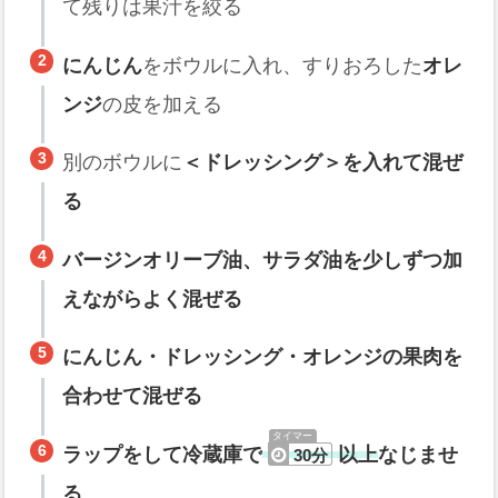
て残りは果汁を絞る
にんじん
をボウルに入れ、すりおろした
オレ
ンジ
の皮を加える
別のボウルに
＜ドレッシング＞を入れて混ぜ
る
バージンオリーブ油
、
サラダ油
を少しずつ加
えながらよく混ぜる
にんじん
・ドレッシング・
オレンジ
の果肉を
合わせて混ぜる
ラップをして冷蔵庫で
以上
なじませ
30分
る