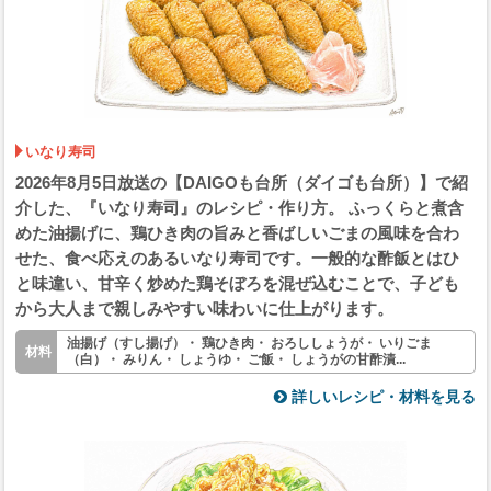
いなり寿司
2026年8月5日放送の【DAIGOも台所（ダイゴも台所）】で紹
介した、『いなり寿司』のレシピ・作り方。 ふっくらと煮含
めた油揚げに、鶏ひき肉の旨みと香ばしいごまの風味を合わ
せた、食べ応えのあるいなり寿司です。一般的な酢飯とはひ
と味違い、甘辛く炒めた鶏そぼろを混ぜ込むことで、子ども
から大人まで親しみやすい味わいに仕上がります。
油揚げ（すし揚げ）・ 鶏ひき肉・ おろししょうが・ いりごま
（白）・ みりん・ しょうゆ・ ご飯・ しょうがの甘酢漬...
詳しいレシピ・材料を見る