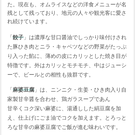
た。現在も、オムライスなどの洋食メニューが名
残として残っており、地元の人々や観光客に愛さ
れ続けています。
「
餃子
」は濃厚な甘口醤油でしっかり味付けされ
た豚ひき肉とニラ・キャベツなどの野菜がたっぷ
り入った餡に、薄めの皮にカリッとした焼き目が
特徴です。外はカリッとモチモチ、中はジューシ
ーで、ビールとの相性も抜群です。
「
麻婆豆腐
」は、ニンニク・生姜・ひき肉入り自
家製甘辛醤を合わせ、鶏ガラスープであん
甘辛くコク深い麻婆に、湯通しした絹豆腐を加
え、仕上げにごま油でコクを加えます。とろっと
ろな甘辛の麻婆豆腐でご飯が進む味わいです。