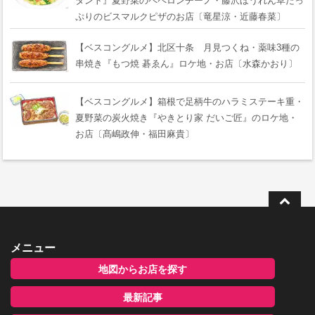
タント』夏野菜のペペロンチーノ・藤沢ほうれん草たっ
ぷりのビスマルクピザのお店〔竜星涼・近藤春菜〕
【ベスコングルメ】北区十条 月見つくね・薬味3種の
串焼き『もつ焼 碁ゑん』ロケ地・お店〔水森かおり〕
【ベスコングルメ】箱根で足柄牛のハラミステーキ重・
夏野菜の炭火焼き『やきとり家 だいご匠』のロケ地・
お店〔髙嶋政伸・福田麻貴〕
メニュー
地図からお店を探す
最新記事