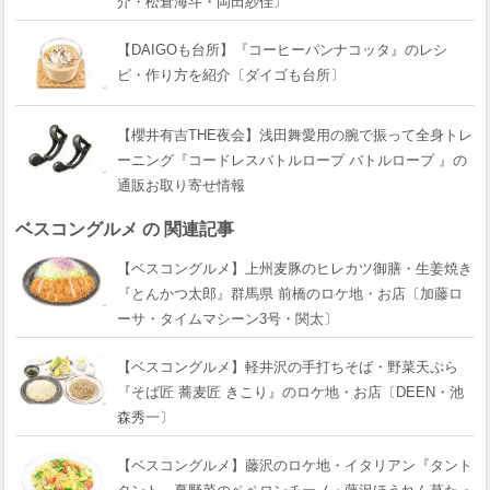
介・松倉海斗・岡田紗佳〕
【DAIGOも台所】『コーヒーパンナコッタ』のレシ
ピ・作り方を紹介〔ダイゴも台所〕
【櫻井有吉THE夜会】浅田舞愛用の腕で振って全身トレ
ーニング『コードレスバトルロープ バトルロープ 』の
通販お取り寄せ情報
ベスコングルメ の 関連記事
【ベスコングルメ】上州麦豚のヒレカツ御膳・生姜焼き
『とんかつ太郎』群馬県 前橋のロケ地・お店〔加藤ロ
ーサ・タイムマシーン3号・関太〕
【ベスコングルメ】軽井沢の手打ちそば・野菜天ぷら
『そば匠 蕎麦匠 きこり』のロケ地・お店〔DEEN・池
森秀一〕
【ベスコングルメ】藤沢のロケ地・イタリアン『タント