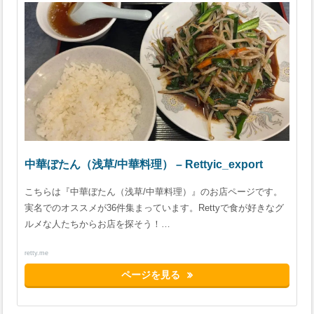
中華ぼたん（浅草/中華料理） – Rettyic_export
こちらは『中華ぼたん（浅草/中華料理）』のお店ページです。
実名でのオススメが36件集まっています。Rettyで食が好きなグ
ルメな人たちからお店を探そう！…
retty.me
ページを見る