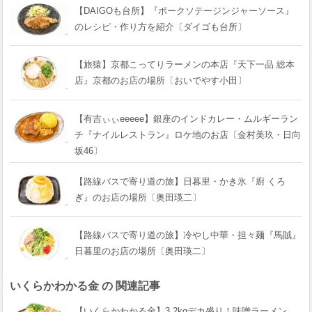
【DAIGOも台所】『ポークソテージンジャーソース』
のレシピ・作り方を紹介〔ダイゴも台所〕
【旅猿】京都こってりラーメンの本店『天下一品 総本
店』京都のお店の場所〔おいでやす小田〕
【有吉ぃぃeeeee】銀座のインドカレー・ムルギーラン
チ『ナイルレストラン』ロケ地のお店〔金村美玖・日向
坂46〕
【路線バスで寄り道の旅】日暮里・かき氷『廚 くろ
ぎ』のお店の場所〔奥田瑛二〕
【路線バスで寄り道の旅】冷やし中華・担々麺『馬賊』
日暮里のお店の場所〔奥田瑛二〕
いくらかわかる金 の 関連記事
【いくらかわかる金】3.2kgデカ盛り！味噌ラーメン