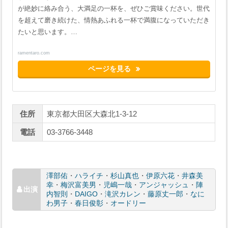
が絶妙に絡み合う、大満足の一杯を、ぜひご賞味ください。世代
を超えて磨き続けた、情熱あふれる一杯で満腹になっていただき
たいと思います。…
ramentaro.com
ページを見る
住所
東京都大田区大森北1-3-12
電話
03-3766-3448
澤部佑
・
ハライチ
・
杉山真也
・
伊原六花
・
井森美
幸
・
梅沢富美男
・
児嶋一哉
・
アンジャッシュ
・
陣
内智則
・
DAIGO
・
滝沢カレン
・
藤原丈一郎
・
なに
わ男子
・
春日俊彰
・
オードリー