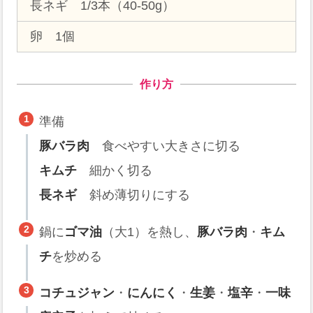
長ネギ 1/3本（40-50g）
卵 1個
作り方
準備
豚バラ肉
食べやすい大きさに切る
キムチ
細かく切る
長ネギ
斜め薄切りにする
鍋に
ゴマ油
（大1）を熱し、
豚バラ肉
・
キム
チ
を炒める
コチュジャン
・
にんにく
・
生姜
・
塩辛
・
一味