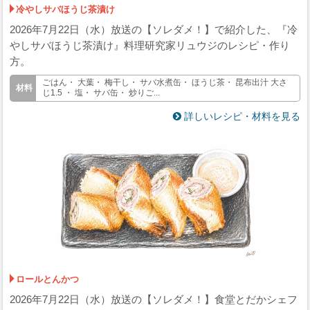
冷やしサバほうじ茶漬け
2026年7月22日（水）放送の【ソレダメ！】で紹介した、『冷
やしサバほうじ茶漬け』料理研究家リュウジのレシピ・作り
方。
ごはん・ 大葉・ 梅干し・ サバ水煮缶・ ほうじ茶・ 昆布出汁 大さ
じ1.5 ・ 塩・ サバ缶・ 炒りご...
詳しいレシピ・材料を見る
ロールとんかつ
2026年7月22日（水）放送の【ソレダメ！】食堂とだかシェフ