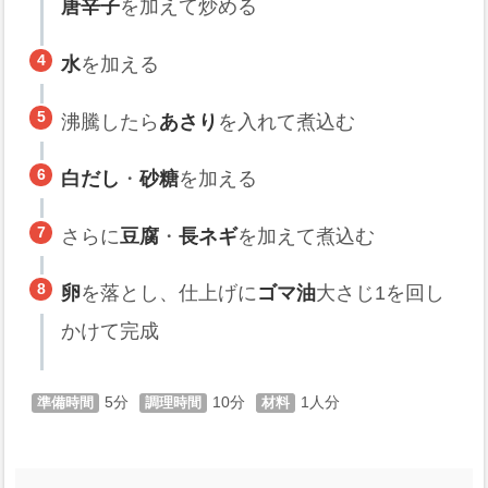
唐辛子
を加えて炒める
水
を加える
沸騰したら
あさり
を入れて煮込む
白だし
・
砂糖
を加える
さらに
豆腐
・
長ネギ
を加えて煮込む
卵
を落とし、仕上げに
ゴマ油
大さじ1を回し
かけて完成
5
10
1