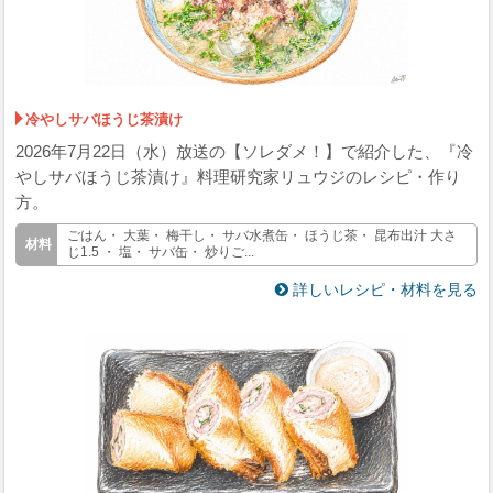
冷やしサバほうじ茶漬け
2026年7月22日（水）放送の【ソレダメ！】で紹介した、『冷
やしサバほうじ茶漬け』料理研究家リュウジのレシピ・作り
方。
ごはん・ 大葉・ 梅干し・ サバ水煮缶・ ほうじ茶・ 昆布出汁 大さ
じ1.5 ・ 塩・ サバ缶・ 炒りご...
詳しいレシピ・材料を見る