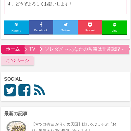
す。どうぞよろしくお願いします！
Facebook
Twitter
Pocket
Hatena
Line
ホーム
TV
ソレダメ!～あなたの常識は非常識!?～
このページ
SOCIAL
最新の記事
【マツコ有吉 かりそめ天国】鰻しゃぶしゃぶ『おゝ
杉』滋賀のお店の場所〔たくろう〕