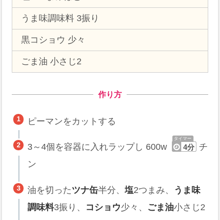
うま味調味料 3振り
黒コショウ 少々
ごま油 小さじ2
作り方
ピーマンをカットする
3～4個を容器に入れラップし 600w
チ
4分
ン
油を切った
ツナ缶
半分、
塩
2つまみ、
うま味
調味料
3振り、
コショウ
少々、
ごま油
小さじ2