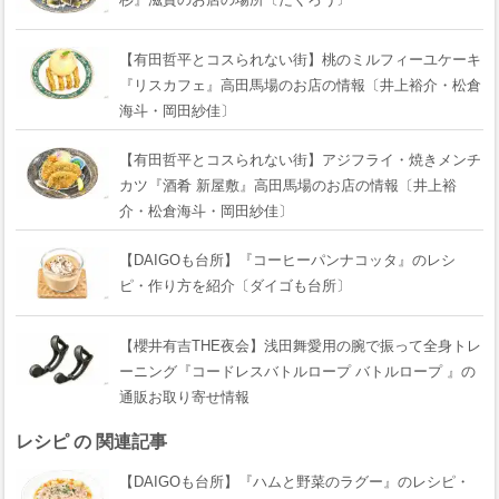
【有田哲平とコスられない街】桃のミルフィーユケーキ
『リスカフェ』高田馬場のお店の情報〔井上裕介・松倉
海斗・岡田紗佳〕
【有田哲平とコスられない街】アジフライ・焼きメンチ
カツ『酒肴 新屋敷』高田馬場のお店の情報〔井上裕
介・松倉海斗・岡田紗佳〕
【DAIGOも台所】『コーヒーパンナコッタ』のレシ
ピ・作り方を紹介〔ダイゴも台所〕
【櫻井有吉THE夜会】浅田舞愛用の腕で振って全身トレ
ーニング『コードレスバトルロープ バトルロープ 』の
通販お取り寄せ情報
レシピ の 関連記事
【DAIGOも台所】『ハムと野菜のラグー』のレシピ・