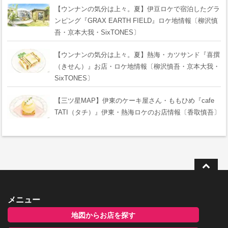
【ウンナンの気分は上々。夏】伊豆ロケで宿泊したグラ
ンピング『GRAX EARTH FIELD』ロケ地情報〔柳沢慎
吾・京本大我・SixTONES〕
【ウンナンの気分は上々。夏】熱海・カツサンド『喜撰
（きせん）』お店・ロケ地情報〔柳沢慎吾・京本大我・
SixTONES〕
【三ツ星MAP】伊東のケーキ屋さん・ももひめ『cafe
TATI（タチ）』伊東・熱海ロケのお店情報〔香取慎吾〕
メニュー
地図からお店を探す