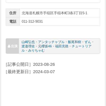
住所
北海道札幌市手稲区手稲本町3条3丁目5-1
電話
011-312-9031
山崎弘也
・
アンタッチャブル
・
飯尾和樹
・
ずん
・
渡邉理佐
・
元櫻坂46
・
福田充徳
・
チュートリア
ル
・
みりちゃむ
［記事公開日］
2023-08-26
［最終更新日］
2024-03-07