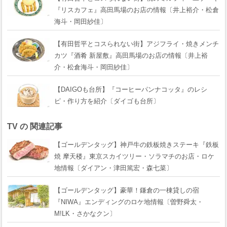
『リスカフェ』高田馬場のお店の情報〔井上裕介・松倉
海斗・岡田紗佳〕
【有田哲平とコスられない街】アジフライ・焼きメンチ
カツ『酒肴 新屋敷』高田馬場のお店の情報〔井上裕
介・松倉海斗・岡田紗佳〕
【DAIGOも台所】『コーヒーパンナコッタ』のレシ
ピ・作り方を紹介〔ダイゴも台所〕
TV の 関連記事
【ゴールデンタッグ】神戸牛の鉄板焼きステーキ『鉄板
焼 摩天楼』東京スカイツリー・ソラマチのお店・ロケ
地情報〔ダイアン・津田篤宏・森七菜〕
【ゴールデンタッグ】豪華！鎌倉の一棟貸しの宿
『NIWA』エンディングのロケ地情報〔曽野舜太・
M!LK・さかなクン〕