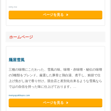
retty.me
ページを見る
ホームページ
麺屋雪風
三種の味噌にこだわった、雪風の味。味噌・赤味噌・秘伝の味噌
の3種類をブレンド。厳選した豚骨と鶏白湯、煮干し、鮪節で仕
上げ焦がし油で香り付け。競合店と差別化出来るような雪風なら
ではの自信を持った味に仕上げております。…
menyayukikaze.com
ページを見る