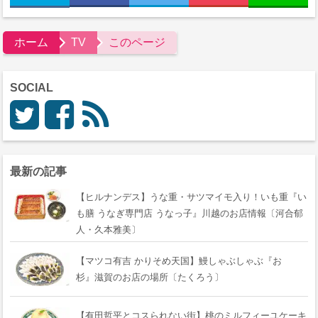
ホーム
TV
このページ
SOCIAL
最新の記事
【ヒルナンデス】うな重・サツマイモ入り！いも重『い
も膳 うなぎ専門店 うなっ子』川越のお店情報〔河合郁
人・久本雅美〕
【マツコ有吉 かりそめ天国】鰻しゃぶしゃぶ『おゝ
杉』滋賀のお店の場所〔たくろう〕
【有田哲平とコスられない街】桃のミルフィーユケーキ