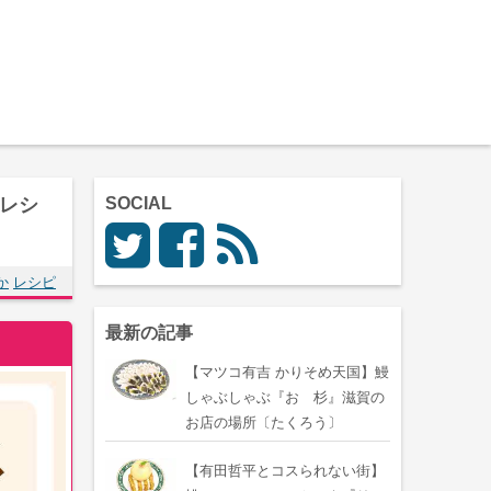
レシ
SOCIAL
か
レシピ
最新の記事
【マツコ有吉 かりそめ天国】鰻
しゃぶしゃぶ『おゝ杉』滋賀の
お店の場所〔たくろう〕
【有田哲平とコスられない街】