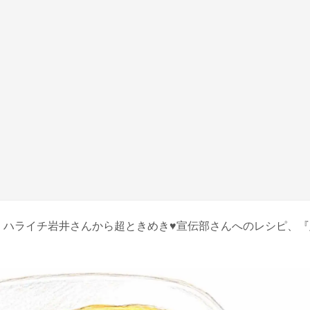
、ハライチ岩井さんから超ときめき♥宣伝部さんへのレシピ、『