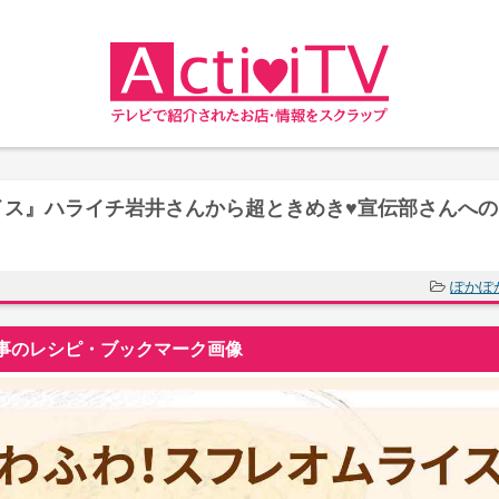
イス』ハライチ岩井さんから超ときめき♥宣伝部さんへの
ぽかぽ
事のレシピ・ブックマーク画像