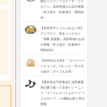
桃のミルフィーユケーキ『リス
カフェ』高田馬場のお店の情報
〔井上裕介・松倉海斗・岡田紗
佳〕
【有田哲平とコスられない街】
アジフライ・焼きメンチカツ
『酒肴 新屋敷』高田馬場のお店
の情報〔井上裕介・松倉海斗・
岡田紗佳〕
【DAIGOも台所】『コーヒーパ
ンナコッタ』のレシピ・作り方
を紹介〔ダイゴも台所〕
【櫻井有吉THE夜会】浅田舞愛
用の腕で振って全身トレーニン
グ『コードレスバトルロープ バ
トルロープ 』の通販お取り寄せ
情報