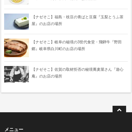
【ナゼそこ】福島・枝豆の青ばと豆腐『玉梨とうふ茶
屋』のお店の場所
【ナゼそこ】岐阜の秘境の3世代食堂・飛騨牛『野田
郷』岐阜県白川町のお店の場所
【ナゼそこ】佐賀の取材拒否の秘境蕎麦屋さん『遊心
庵』のお店の場所
メニュー