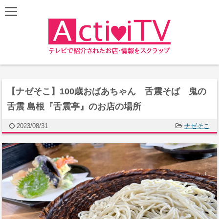
【ナゼそこ】100歳おばあちゃん 舌震そば 鬼の
舌震 島根『舌震亭』のお店の場所
2023/08/31
ナゼそこ