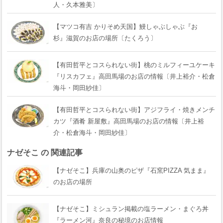
人・久本雅美〕
【マツコ有吉 かりそめ天国】鰻しゃぶしゃぶ『おゝ
杉』滋賀のお店の場所〔たくろう〕
【有田哲平とコスられない街】桃のミルフィーユケーキ
『リスカフェ』高田馬場のお店の情報〔井上裕介・松倉
海斗・岡田紗佳〕
【有田哲平とコスられない街】アジフライ・焼きメンチ
カツ『酒肴 新屋敷』高田馬場のお店の情報〔井上裕
介・松倉海斗・岡田紗佳〕
ナゼそこ の 関連記事
【ナゼそこ】兵庫の山奥のピザ『石窯PIZZA 気まま』
のお店の場所
【ナゼそこ】ミシュラン掲載の塩ラーメン・まぐろ丼
『ラーメン河』奈良の秘境のお店情報