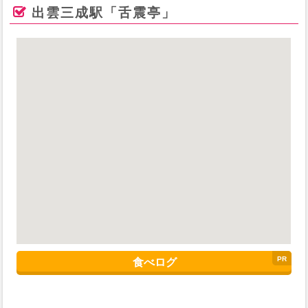
出雲三成駅「舌震亭」
食べログ