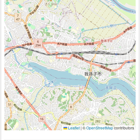
Leaflet
|
©
OpenStreetMap
contributors