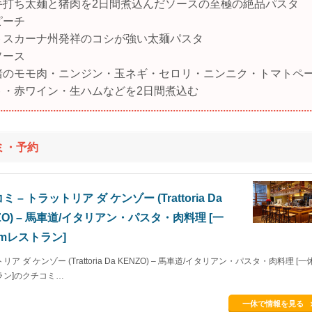
手打ち太麺と猪肉を2日間煮込んだソースの至極の絶品パスタ
ピーチ
トスカーナ州発祥のコシが強い太麺パスタ
ソース
猪のモモ肉・ニンジン・玉ネギ・セロリ・ニンニク・トマトペ
ト・赤ワイン・生ハムなどを2日間煮込む
ミ・予約
 – トラットリア ダ ケンゾー (Trattoria Da
ZO) – 馬車道/イタリアン・パスタ・肉料理 [一
omレストラン]
ア ダ ケンゾー (Trattoria Da KENZO) – 馬車道/イタリアン・パスタ・肉料理 [一休
ラン]のクチコミ…
一休で情報を見る