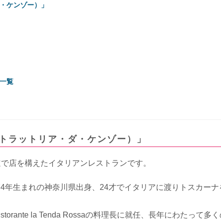
・ダ・ケンゾー）」
一覧
NZO（トラットリア・ダ・ケンゾー）」
横浜の馬車道で店を構えたイタリアンレストランです。
74年生まれの神奈川県出身、24才でイタリアに渡りトスカーナ
rante la Tenda Rossaの料理長に就任、長年にわたって多