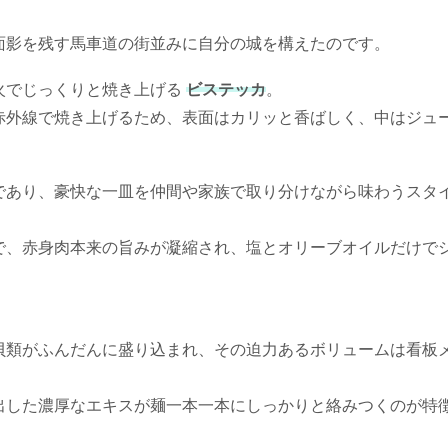
面影を残す馬車道の街並みに自分の城を構えたのです。
火でじっくりと焼き上げる
ビステッカ
。
赤外線で焼き上げるため、表面はカリッと香ばしく、中はジュ
であり、豪快な一皿を仲間や家族で取り分けながら味わうスタ
で、赤身肉本来の旨みが凝縮され、塩とオリーブオイルだけで
。
貝類がふんだんに盛り込まれ、その迫力あるボリュームは看板
出した濃厚なエキスが麺一本一本にしっかりと絡みつくのが特