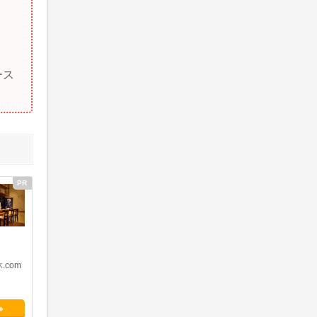
ース
.com