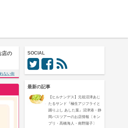
お店の
SOCIAL
れない街
最新の記事
【ヒルナンデス】元祖沼津あじ
たるサンド『極生アジフライと
踊りぶし あした葉』沼津港・静
岡バスツアーのお店情報〔キン
プリ・髙橋海人・南野陽子〕