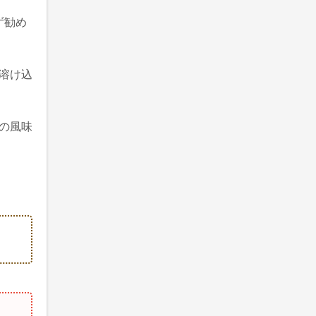
ず勧め
溶け込
の風味