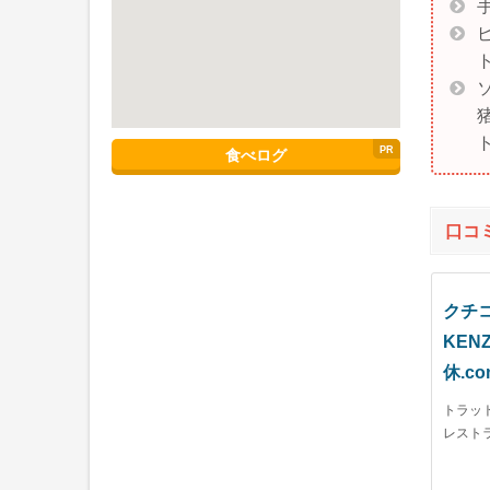
食べログ
口コ
クチコミ
KEN
休.c
トラットリ
レスト