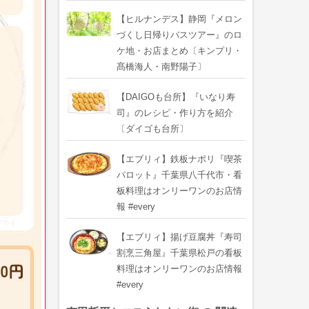
【ヒルナンデス】静岡『メロン
づくし日帰りバスツアー』のロ
ケ地・お店まとめ〔キンプリ・
髙橋海人・南野陽子〕
【DAIGOも台所】『いなり寿
司』のレシピ・作り方を紹介
〔ダイゴも台所〕
【エブリィ】鉄板ナポリ『喫茶
パロット』千葉県八千代市・看
板料理はオンリーワンのお店情
報 #every
【エブリィ】揚げ豆腐丼『寿司
割烹三角屋』千葉県松戸の看板
料理はオンリーワンのお店情報
#every