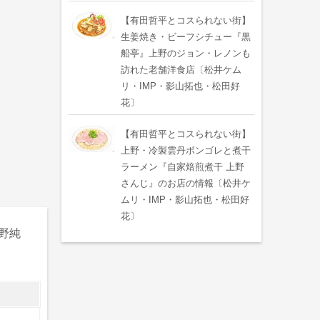
【有田哲平とコスられない街】
生姜焼き・ビーフシチュー『黒
船亭』上野のジョン・レノンも
訪れた老舗洋食店〔松井ケム
リ・IMP・影山拓也・松田好
花〕
【有田哲平とコスられない街】
上野・冷製雲丹ボンゴレと煮干
ラーメン『自家焙煎煮干 上野
さんじ』のお店の情報〔松井ケ
ムリ・IMP・影山拓也・松田好
花〕
野純