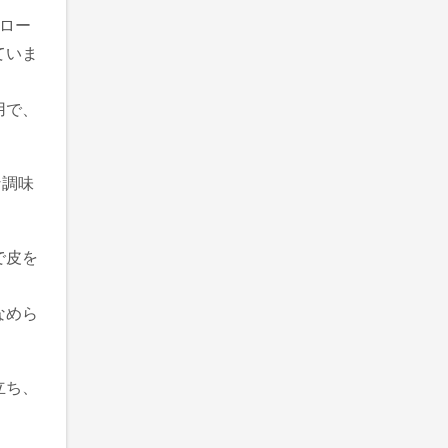
ロー
ていま
用で、
な調味
で皮を
なめら
立ち、