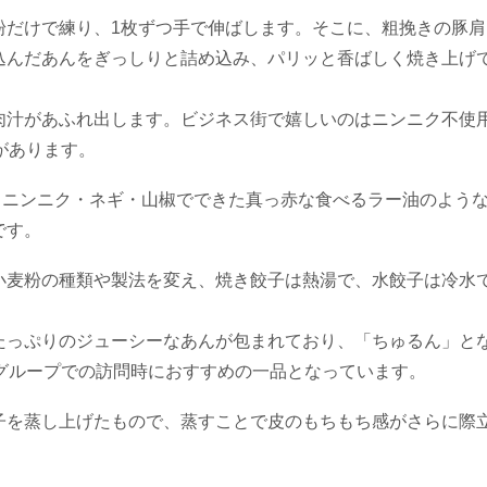
粉だけで練り、1枚ずつ手で伸ばします。そこに、粗挽きの豚肩
込んだあんをぎっしりと詰め込み、パリッと香ばしく焼き上げ
肉汁があふれ出します。ビジネス街で嬉しいのはニンニク不使
があります。
・ニンニク・ネギ・山椒でできた真っ赤な食べるラー油のよう
です。
小麦粉の種類や製法を変え、焼き餃子は熱湯で、水餃子は冷水
たっぷりのジューシーなあんが包まれており、「ちゅるん」と
グループでの訪問時におすすめの一品となっています。
子を蒸し上げたもので、蒸すことで皮のもちもち感がさらに際