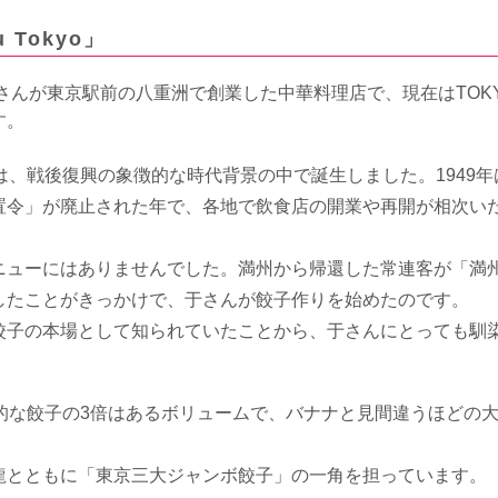
 Tokyo」
于さんが東京駅前の八重洲で創業した中華料理店で、現在はTOK
す。
は、戦後復興の象徴的な時代背景の中で誕生しました。1949年
置令」が廃止された年で、各地で飲食店の開業や再開が相次い
ニューにはありませんでした。満州から帰還した常連客が「満
したことがきっかけで、于さんが餃子作りを始めたのです。
餃子の本場として知られていたことから、于さんにとっても馴
的な餃子の3倍はあるボリュームで、バナナと見間違うほどの
龍とともに「東京三大ジャンボ餃子」の一角を担っています。