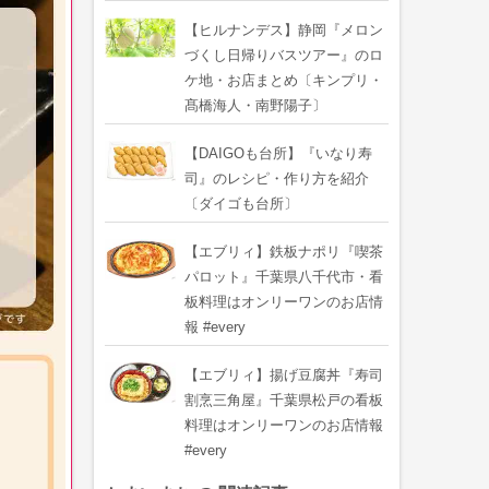
【ヒルナンデス】静岡『メロン
づくし日帰りバスツアー』のロ
ケ地・お店まとめ〔キンプリ・
髙橋海人・南野陽子〕
【DAIGOも台所】『いなり寿
司』のレシピ・作り方を紹介
〔ダイゴも台所〕
【エブリィ】鉄板ナポリ『喫茶
パロット』千葉県八千代市・看
板料理はオンリーワンのお店情
報 #every
【エブリィ】揚げ豆腐丼『寿司
割烹三角屋』千葉県松戸の看板
料理はオンリーワンのお店情報
#every