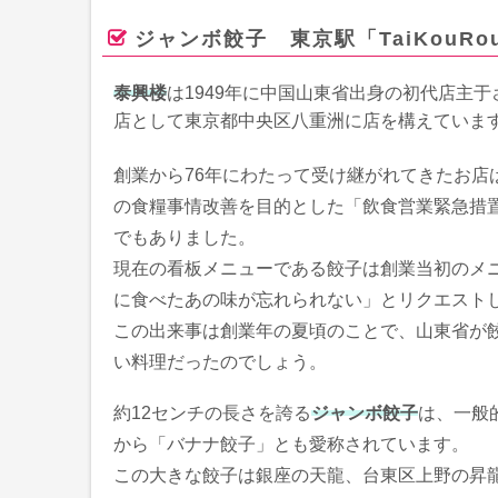
ジャンボ餃子 東京駅「TaiKouRou
泰興楼
は1949年に中国山東省出身の初代店主
店として東京都中央区八重洲に店を構えていま
創業から76年にわたって受け継がれてきたお店
の食糧事情改善を目的とした「飲食営業緊急措
でもありました。
現在の看板メニューである餃子は創業当初のメ
に食べたあの味が忘れられない」とリクエスト
この出来事は創業年の夏頃のことで、山東省が
い料理だったのでしょう。
約12センチの長さを誇る
ジャンボ餃子
は、一般
から「バナナ餃子」とも愛称されています。
この大きな餃子は銀座の天龍、台東区上野の昇