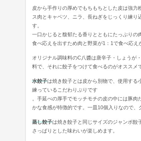
皮から手作りの厚めでもちもちとした皮は強力
ス肉とキャベツ、ニラ、長ねぎをじっくり練り
す。
一口かじると馥郁たる香りとともにたっぷりの
食べ応えを出すため肉と野菜が1：1で食べ応え
オリジナル調味料のC八醬は唐辛子・しょうが
料で、それに餃子をつけて食べるのがオススメ
水餃子
は焼き餃子とは皮から別物で、使用する
練っているこだわりぶりです
。手延べの厚手でモッチモチの皮の中には豚肉
かな食感が特徴的です。一皿10個入りなので、
蒸し餃子
は焼き餃子と同じサイズのジャンボ餃
さっぱりとした味わいが楽しめます。