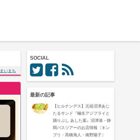
SOCIAL
まいまち
最新の記事
【ヒルナンデス】元祖沼津あじ
たるサンド『極生アジフライと
踊りぶし あした葉』沼津港・静
岡バスツアーのお店情報〔キン
プリ・髙橋海人・南野陽子〕