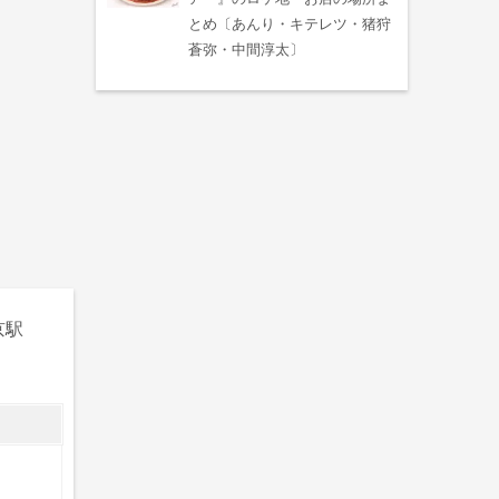
とめ〔あんり・キテレツ・猪狩
蒼弥・中間淳太〕
京駅