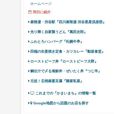
ホームページ
同日に紹介
麻辣湯・渋谷駅『四川麻辣湯 渋谷星星倶楽部』
光り輝く自家製うどん『萬田次郎』
ふわとろハンバーグ『札幌牛亭』
田端の生姜焼き定食・カツカレー『動坂食堂』
ローストビーフ丼『ローストビーフ大野』
鯛出汁で〆る海鮮丼・ぜいたく丼『つじ半』
元祖！石焼麻婆豆腐『陳家私菜』
これまでの『かまいまち』の情報一覧
Google地図から話題のお店を探す