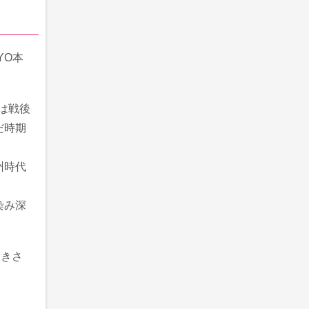
YO本
は戦後
だ時期
州時代
染み深
大きさ