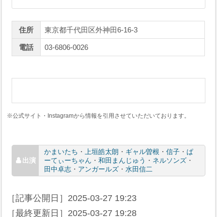
住所
東京都千代田区外神田6-16-3
電話
03-6806-0026
※公式サイト・Instagramから情報を引用させていただいております。
かまいたち
・
上垣皓太朗
・
ギャル曽根
・
信子
・
ぱ
ーてぃーちゃん
・
和田まんじゅう
・
ネルソンズ
・
田中卓志
・
アンガールズ
・
水田信二
［記事公開日］
2025-03-27 19:23
［最終更新日］
2025-03-27 19:28