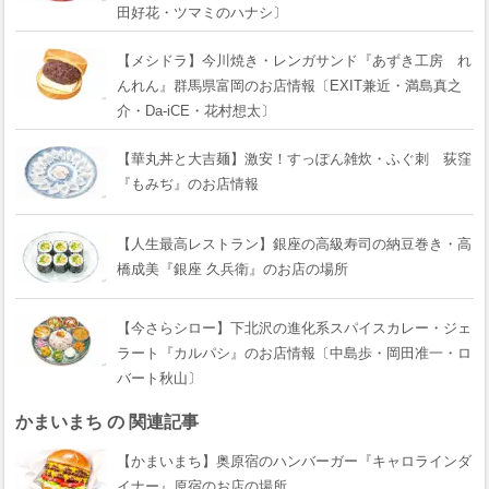
田好花・ツマミのハナシ〕
【メシドラ】今川焼き・レンガサンド『あずき工房 れ
んれん』群馬県富岡のお店情報〔EXIT兼近・満島真之
介・Da-iCE・花村想太〕
【華丸丼と大吉麺】激安！すっぽん雑炊・ふぐ刺 荻窪
『もみぢ』のお店情報
【人生最高レストラン】銀座の高級寿司の納豆巻き・高
橋成美『銀座 久兵衛』のお店の場所
【今さらシロー】下北沢の進化系スパイスカレー・ジェ
ラート『カルパシ』のお店情報〔中島歩・岡田准一・ロ
バート秋山〕
かまいまち の 関連記事
【かまいまち】奥原宿のハンバーガー『キャロラインダ
イナー』原宿のお店の場所