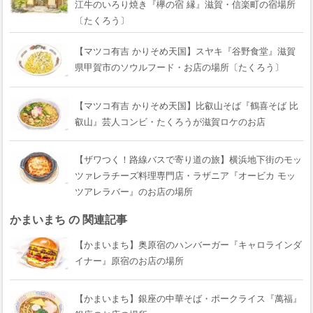
江牛のいろり焼き『欅の宿 縁』滋賀・信楽町の宿場所
〔たくろう〕
【マツコ有吉 かりそめ天国】スヤキ『谷野食堂』滋賀
県甲賀市のソウルフード・お店の場所〔たくろう〕
【マツコ有吉 かりそめ天国】比叡山そば『鶴喜そば 比
叡山』芸人コンビ・たくろうが滋賀ロケのお店
【ザワつく！路線バスで寄り道の旅】横浜地下街のモッ
ツァレラチーズ料理専門店・ラザニア『オービカ モッ
ツアレラバー』のお店の場所
かまいまち の 関連記事
【かまいまち】奥原宿のハンバーガー『キャロラインダ
イナー』原宿のお店の場所
【かまいまち】銀座の中華そば・ポークライス『萬福』