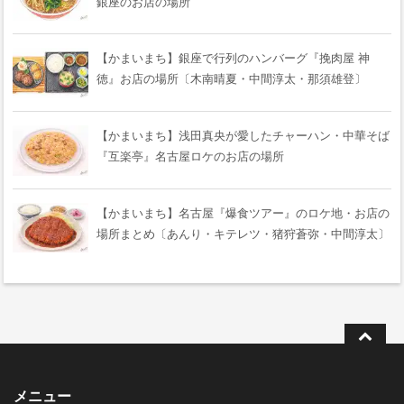
銀座のお店の場所
【かまいまち】銀座で行列のハンバーグ『挽肉屋 神
徳』お店の場所〔木南晴夏・中間淳太・那須雄登〕
【かまいまち】浅田真央が愛したチャーハン・中華そば
『互楽亭』名古屋ロケのお店の場所
【かまいまち】名古屋『爆食ツアー』のロケ地・お店の
場所まとめ〔あんり・キテレツ・猪狩蒼弥・中間淳太〕
メニュー