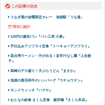
この記事の目次
うなぎ屋の金曜限定カレー 池袋駅「うな達」
同日に紹介
120円の激安パン『パン工房 小麦』
手仕込みアジフライ定食『トーキョーアジフライ』
皿台湾ラーメン・汗が出る！旨辛汁なし麺『人生餃
子』
高崎のデカ盛り！天ぷらうどん『まさか』
池袋の黒毛和牛のハンバーグ『ウチョウテン』
サンドウィッチ『ハマヤ』
おとなの給食 さくら定食 飯田橋『さくら本店』